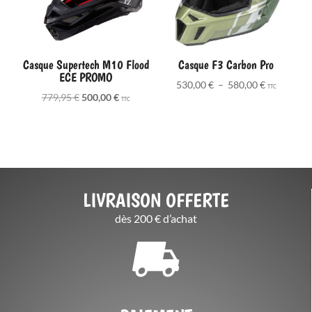
Casque Supertech M10 Flood
Casque F3 Carbon Pro
ECE PROMO
Plage
530,00
€
–
580,00
€
TTC
Le
Le
779,95
€
500,00
€
de
TTC
prix
prix
prix :
initial
actuel
530,00 €
était :
est :
à
779,95 €.
500,00 €.
580,00 €
LIVRAISON OFFERTE
dès 200 € d’achat