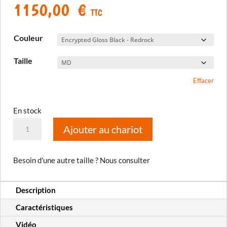
1150,00
€
TTC
Couleur
Taille
Effacer
En stock
quantité
Ajouter au chariot
de
Casque
Besoin d'une autre taille ? Nous consulter
GT1
Expedition
Description
ECE/DOT
Caractéristiques
Vidéo