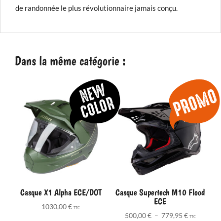
de randonnée le plus révolutionnaire jamais conçu.
Dans la même catégorie :
Casque X1 Alpha ECE/DOT
Casque Supertech M10 Flood
ECE
1030,00
€
TTC
Plage
500,00
€
–
779,95
€
TTC