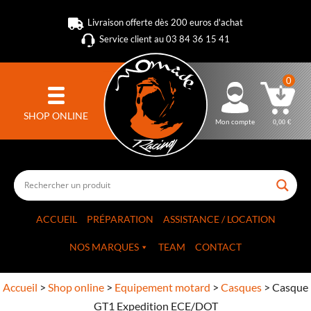
Livraison offerte dès 200 euros d'achat
Service client au 03 84 36 15 41
0
SHOP ONLINE
Mon compte
0,00
€
ACCUEIL
PRÉPARATION
ASSISTANCE / LOCATION
NOS MARQUES
TEAM
CONTACT
Accueil
>
Shop online
>
Equipement motard
>
Casques
>
Casque
GT1 Expedition ECE/DOT