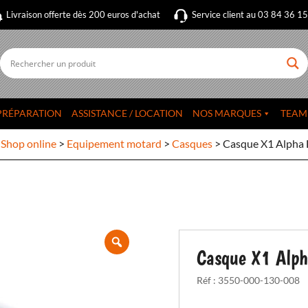
Livraison offerte dès 200 euros d'achat
Service client au 03 84 36 1
PRÉPARATION
ASSISTANCE / LOCATION
NOS MARQUES
TEAM
>
Shop online
>
Equipement motard
>
Casques
>
Casque X1 Alpha
Casque X1 Alp
Réf :
3550-000-130-008