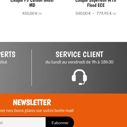
MD
Flood ECE
Plage
450,00
€
500,00
€
–
779,95
€
TTC
TTC
de
prix :
500,00 €
à
779,95 €
PERTS
SERVICE CLIENT
lisé
du lundi au vendredi de 9h à 18h30
NEWSLETTER
ez nos bons plans sur votre boite mail