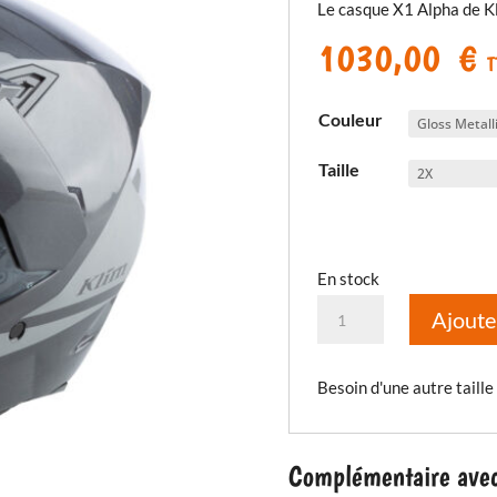
Le casque X1 Alpha de Kl
1030,00
€
T
Couleur
Taille
En stock
quantité
Ajoute
de
Casque
Besoin d'une autre taille
X1
Alpha
ECE/DOT
Complémentaire avec 