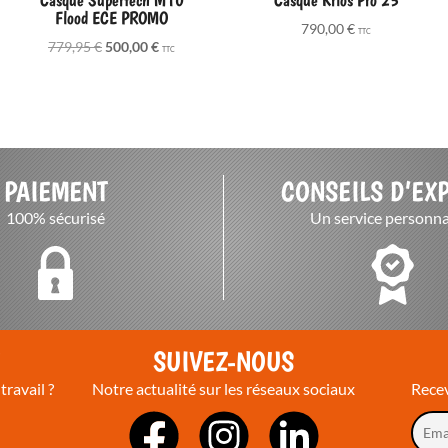
Flood ECE PROMO
790,00
€
TTC
Le
Le
779,95
€
500,00
€
TTC
prix
prix
initial
actuel
était :
est :
779,95 €.
500,00 €.
PAIEMENT
CONSEILS D’EX
100% sécurisé
Un service personna
T
SUIVEZ-NOUS
travail ?
Notre actualité sur les réseaux sociaux
Recev