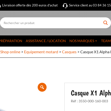
Livraison offerte dès 200 euros d'achat
Service client au 03 84 36 1
PRÉPARATION
ASSISTANCE / LOCATION
NOS MARQUES
TEAM
>
Shop online
>
Equipement motard
>
Casques
>
Casque X1 Alpha
Casque X1 Alp
Réf :
3550-000-160-003