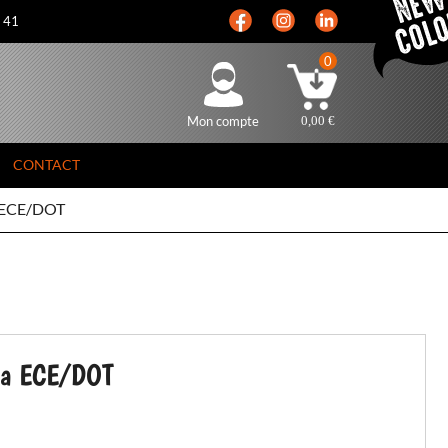
5 41
0
Mon compte
0,00
€
CONTACT
 ECE/DOT
ha ECE/DOT