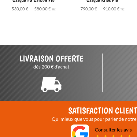
Plage
Plage
530,00
€
–
580,00
€
790,00
€
–
910,00
€
TTC
TTC
de
de
prix :
prix :
530,00 €
790,00 €
à
à
580,00 €
910,00 €
LIVRAISON OFFERTE
dès 200 € d’achat
SATISFACTION CLIEN
Qui mieux que vous pour parler de notre 
Consulter les avis