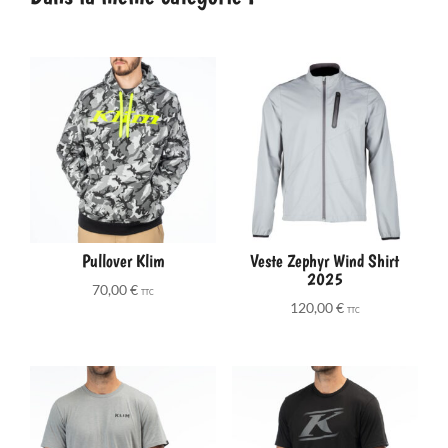
Pullover Klim
Veste Zephyr Wind Shirt
2025
70,00
€
TTC
120,00
€
TTC