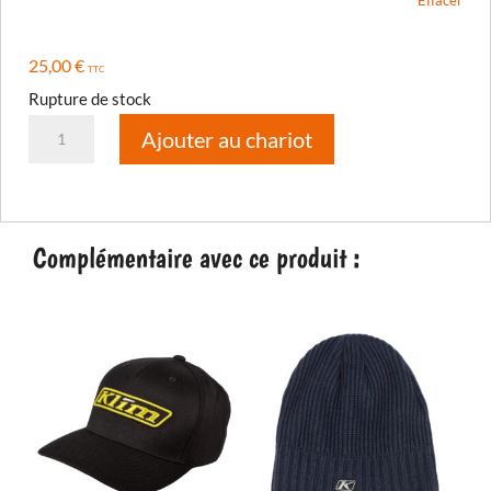
Effacer
25,00
€
TTC
Rupture de stock
quantité
Ajouter au chariot
de
Tee-
shirt
K
Complémentaire avec ce produit :
Corp
SS
T