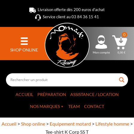
Livraison offerte dès 200 euros d'achat
Service client au 03 84 36 15 41
0
SHOP ONLINE
Mon compte
0,00
€
ACCUEIL
PRÉPARATION
ASSISTANCE / LOCATION
NOS MARQUES
TEAM
CONTACT
Accueil
>
Shop online
>
Equipement motard
>
Lifestyle homme
>
Tee-shirt K Corp SS T