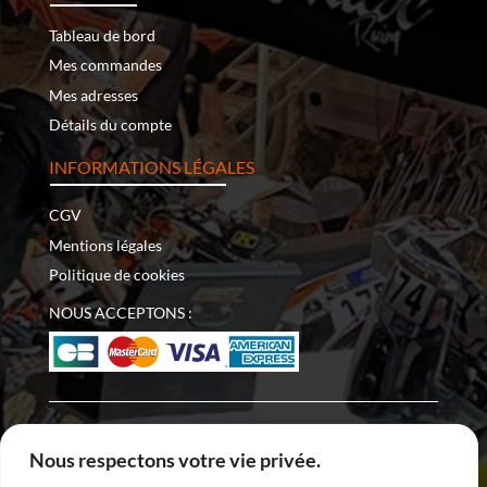
Tableau de bord
Mes commandes
Mes adresses
Détails du compte
INFORMATIONS LÉGALES
CGV
Mentions légales
Politique de cookies
NOUS ACCEPTONS :
Copyright © 2026 – Nomade Racing | Tous droits réservés
Nous respectons votre vie privée.
| Site internet développé par
DreamProduction