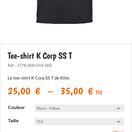
Tee-shirt K Corp SS T
Réf :
3778-000-014-000
Le tee-shirt K Corp SS T de Klim.
Plage
25,00
€
–
35,00
€
TTC
de
prix :
Couleur
25,00 €
à
Taille
35,00 €