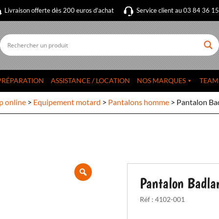
Livraison offerte dès 200 euros d'achat
Service client au 03 84 36 1
PRÉPARATION
ASSISTANCE / LOCATION
NOS MARQUES
TEAM
p online
>
Equipement motard
>
Pantalons homme
>
Pantalon Ba
Pantalon Badla
Réf :
4102-001