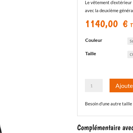
Le vêtement d’extérieur «
avec la deuxième généra
1140,00
€
T
Couleur
Taille
quantité
Ajoute
de
Pantalon
Besoin d'une autre taille
Badlands
Pro
A3
Complémentaire avec 