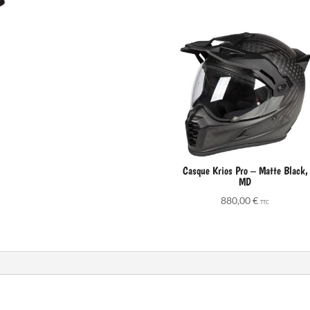
Casque Krios Pro – Matte Black,
MD
880,00
€
TTC