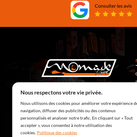
Consulter les avis
5 Rte de Ronchamp
70400 Saulnot – France
Nous respectons votre vie privée.
SERVICE CLIENT :
Nous utilisons des cookies pour améliorer votre expérience d
03 84 36 15 41
(prix d’un appel local)
navigation, diffuser des publicités ou des contenus
manu@nomade-racing.com
personnalisés et analyser notre trafic. En cliquant sur « Tout
accepter », vous consentez à notre utilisation des
cookies.
Politique des cookies