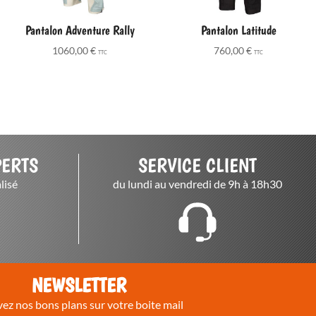
Pantalon Adventure Rally
Pantalon Latitude
1060,00
€
760,00
€
TTC
TTC
PERTS
SERVICE CLIENT
lisé
du lundi au vendredi de 9h à 18h30
NEWSLETTER
ez nos bons plans sur votre boite mail