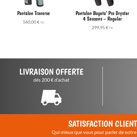
Pantalon Traverse
Pantalon Bogota’ Pro Drystar
4 Seasons – Regular
560,00
€
TTC
299,95
€
TTC
LIVRAISON OFFERTE
dès 200 € d’achat
SATISFACTION CLIEN
Qui mieux que vous pour parler de notre 