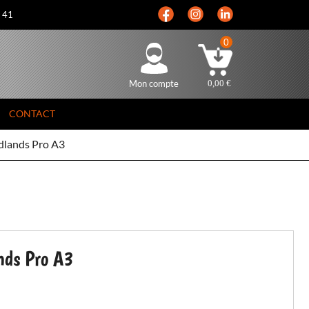
5 41
0
Mon compte
0,00
€
CONTACT
dlands Pro A3
nds Pro A3