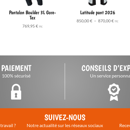
Pantalon Boulder 3L Gore-
Latitude pant 2026
Tex
Plage
850,00
€
–
870,00
€
TTC
769,95
€
de
TTC
prix :
850,00 €
à
870,00 €
PAIEMENT
CONSEILS D’EX
100% sécurisé
Un service personna
T
SUIVEZ-NOUS
travail ?
Notre actualité sur les réseaux sociaux
Recev