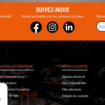
T
SUIVEZ-NOUS
travail ?
Notre actualité sur les réseaux sociaux
Recev
NOTRE ENTREPRISE
MON COMPTE
Qui sommes nous ?
Tableau de bord
Préparation
Mes commandes
Assistance / Location
Mes adresses
‐
Kriega
Klim
Détails du compte
e
Team