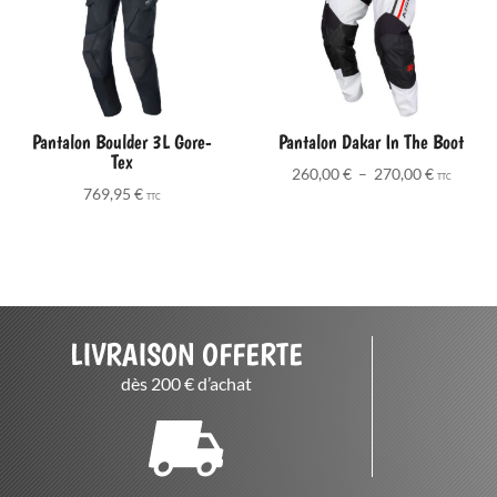
Pantalon Boulder 3L Gore-
Pantalon Dakar In The Boot
Tex
Plage
260,00
€
–
270,00
€
TTC
769,95
€
de
TTC
prix :
260,00 €
à
270,00 €
LIVRAISON OFFERTE
dès 200 € d’achat