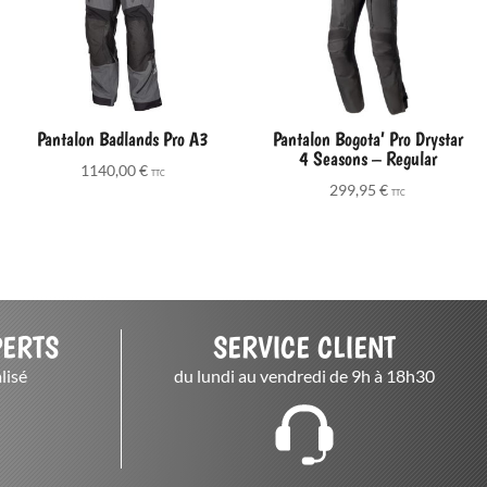
Pantalon Badlands Pro A3
Pantalon Bogota’ Pro Drystar
4 Seasons – Regular
1140,00
€
TTC
299,95
€
TTC
PERTS
SERVICE CLIENT
lisé
du lundi au vendredi de 9h à 18h30