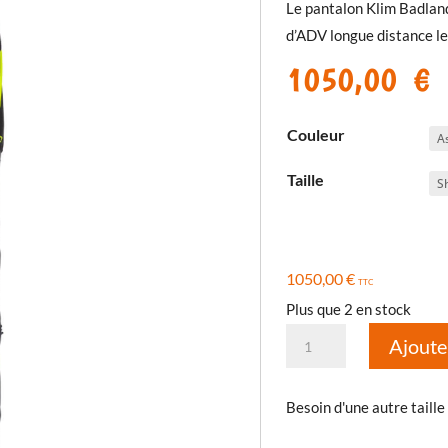
Le pantalon Klim Badlan
d’ADV longue distance le 
1050,00
€
Couleur
Taille
1050,00
€
TTC
Plus que 2 en stock
quantité
Ajoute
de
Pantalon
Besoin d'une autre taille
Badlands
Pro