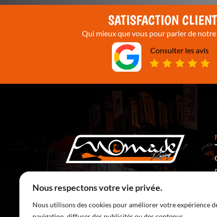
SATISFACTION CLIEN
Qui mieux que vous pour parler de notre 
Consulter les avis
5 Rte de Ronchamp
70400 Saulnot – France
Nous respectons votre vie privée.
SERVICE CLIENT :
Nous utilisons des cookies pour améliorer votre expérience d
03 84 36 15 41
(prix d’un appel local)
navigation, diffuser des publicités ou des contenus