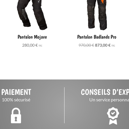
Pantalon Mojave
Pantalon Badlands Pro
Le
Le
280,00
€
970,00
€
873,00
€
TTC
TTC
prix
prix
initial
actuel
était :
est :
970,00 €.
873,00 €.
PAIEMENT
CONSEILS D’EX
100% sécurisé
Un service personna