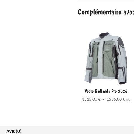
2026
Complémentaire avec 
Veste Badlands Pro 2026
Plag
1515,00
€
–
1535,00
€
TTC
de
prix 
1515
à
Avis (0)
1535