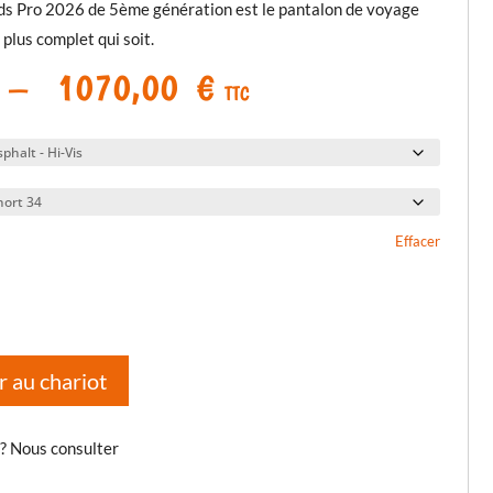
ds Pro 2026 de 5ème génération est le pantalon de voyage
plus complet qui soit.
Plage
–
1070,00
€
TTC
de
prix :
1050,00 €
à
1070,00 €
Effacer
r au chariot
 ? Nous consulter