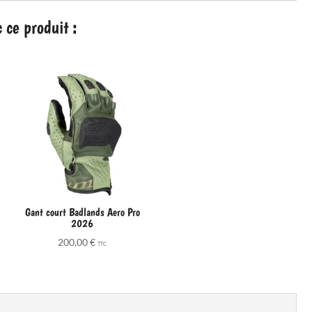
ce produit :
Gant court Badlands Aero Pro
2026
e
200,00
€
TTC
:
,00 €
,00 €