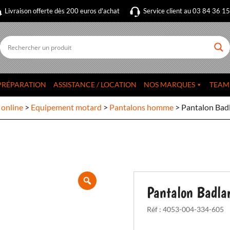
Livraison offerte dès 200 euros d'achat
Service client au 03 84 36 1
PRÉPARATION
ASSISTANCE / LOCATION
NOS MARQUES
TEAM
 online
>
Equipement motard
>
Pantalons homme
>
Pantalon Bad
Pantalon Badla
Réf :
4053-004-334-605