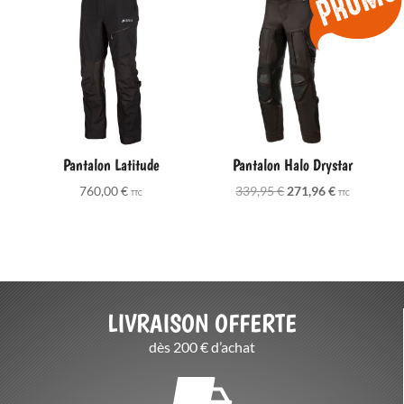
à
1310,00 €
Pantalon Latitude
Pantalon Halo Drystar
Le
Le
760,00
€
339,95
€
271,96
€
TTC
TTC
prix
prix
initial
actuel
était :
est :
339,95 €.
271,96 €.
LIVRAISON OFFERTE
dès 200 € d’achat