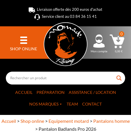
Livraison offerte dès 200 euros d'achat
Service client au 03 84 36 15 41
0
SHOP ONLINE
Mon compte
0,00
€
ACCUEIL
PRÉPARATION
ASSISTANCE / LOCATION
NOS MARQUES
TEAM
CONTACT
Accueil
>
Shop online
>
Equipement motard
>
Pantalons homme
>
Pantalon Badlands Pro 2026