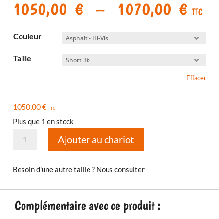
Plage
1050,00
€
–
1070,00
€
TTC
de
prix 
Couleur
1050
à
Taille
1070
Effacer
1050,00
€
TTC
Plus que 1 en stock
quantité
Ajouter au chariot
de
Pantalon
Besoin d'une autre taille ? Nous consulter
Badlands
Pro
2026
Complémentaire avec ce produit :