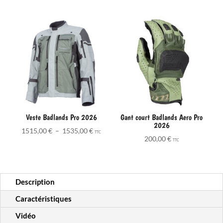
Veste Badlands Pro 2026
Gant court Badlands Aero Pro
2026
Plage
1515,00
€
–
1535,00
€
TTC
200,00
€
de
TTC
prix :
1515,00 €
à
Description
1535,00 €
Caractéristiques
Vidéo