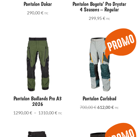
Pantalon Dakar
Pantalon Bogota’ Pro Drystar
4 Seasons – Regular
290,00
€
TTC
299,95
€
TTC
Pantalon Badlands Pro A3
Pantalon Carlsbad
2026
Le
Le
700,00
€
612,00
€
TTC
Plage
1290,00
€
–
1310,00
€
prix
prix
TTC
de
initial
actuel
prix :
était :
est :
1290,00 €
700,00 €.
612,00 €.