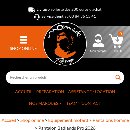
Livraison offerte dès 200 euros d'achat
Service client au 03 84 36 15 41
0
SHOP ONLINE
Mon compte
0,00
€
ACCUEIL
PRÉPARATION
ASSISTANCE / LOCATION
NOS MARQUES
TEAM
CONTACT
Accueil
>
Shop online
>
Equipement motard
>
Pantalons homme
>
Pantalon Badlands Pro 2026