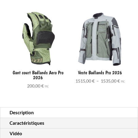
Gant court Badlands Aero Pro
Veste Badlands Pro 2026
2026
Plage
1515,00
€
–
1535,00
€
TTC
200,00
€
de
TTC
prix :
1515,00 
à
Description
1535,00 
Caractéristiques
Vidéo