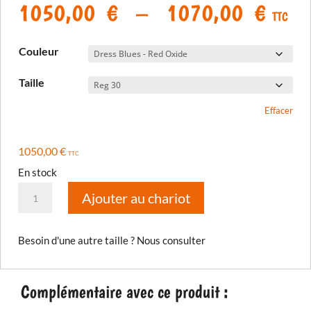
Plage
1050,00
€
–
1070,00
€
TTC
de
prix 
Couleur
1050
à
Taille
1070
Effacer
1050,00
€
TTC
En stock
quantité
Ajouter au chariot
de
Pantalon
Besoin d'une autre taille ? Nous consulter
Badlands
Pro
2026
Complémentaire avec ce produit :