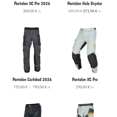
Pantalon XC Pro 2026
Pantalon Halo Drystar
Le
Le
300,00
€
339,95
€
271,96
€
TTC
TTC
prix
prix
initial
actuel
était :
est :
339,95 €.
271,96 €.
Pantalon Carlsbad 2026
Pantalon XC Pro
Plage
770,00
€
–
790,00
€
290,00
€
TTC
TTC
de
prix :
770,00 €
à
790,00 €