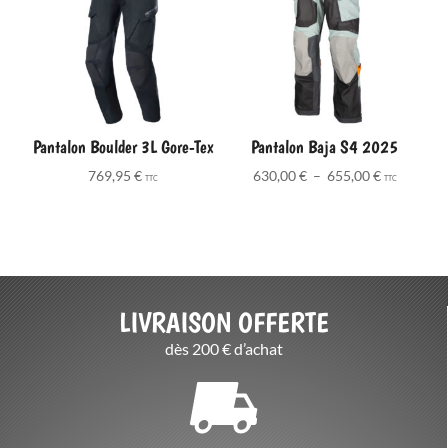
Pantalon Boulder 3L Gore-Tex
Pantalon Baja S4 2025
Plage
769,95
€
630,00
€
–
655,00
€
TTC
TTC
de
prix :
630,00 €
à
655,00 €
LIVRAISON OFFERTE
dès 200 € d’achat