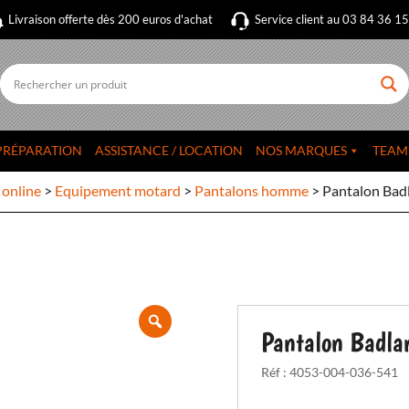
Livraison offerte dès 200 euros d'achat
Service client au 03 84 36 1
PRÉPARATION
ASSISTANCE / LOCATION
NOS MARQUES
TEAM
 online
>
Equipement motard
>
Pantalons homme
>
Pantalon Bad
Pantalon Badla
Réf :
4053-004-036-541