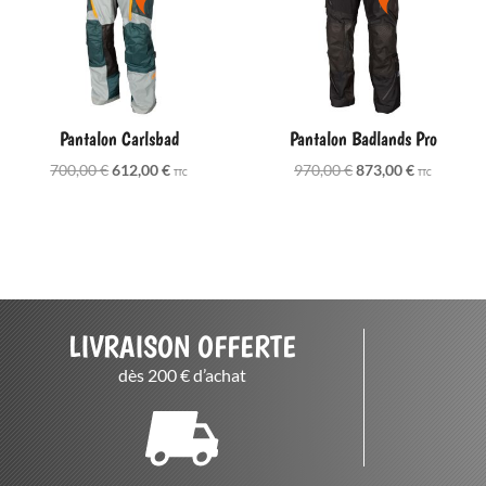
Pantalon Carlsbad
Pantalon Badlands Pro
Le
Le
Le
Le
700,00
€
612,00
€
970,00
€
873,00
€
TTC
TTC
prix
prix
prix
prix
initial
actuel
initial
actuel
était :
est :
était :
est :
700,00 €.
612,00 €.
970,00 €.
873,00 €.
LIVRAISON OFFERTE
dès 200 € d’achat