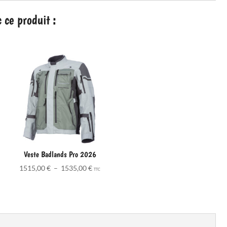
ce produit :
Veste Badlands Pro 2026
Plage
1515,00
€
–
1535,00
€
TTC
de
prix :
1515,00 €
à
1535,00 €