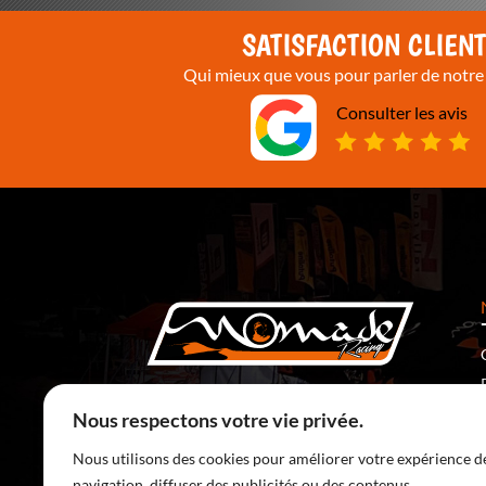
SATISFACTION CLIEN
Qui mieux que vous pour parler de notre 
Consulter les avis
5 Rte de Ronchamp
70400 Saulnot – France
Nous respectons votre vie privée.
SERVICE CLIENT :
Nous utilisons des cookies pour améliorer votre expérience d
03 84 36 15 41
(prix d’un appel local)
navigation, diffuser des publicités ou des contenus