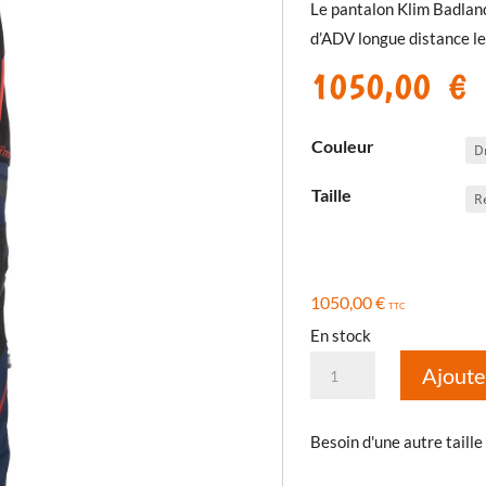
Le pantalon Klim Badlan
d’ADV longue distance le 
1050,00
€
Couleur
Taille
1050,00
€
TTC
En stock
quantité
Ajoute
de
Pantalon
Besoin d'une autre taille
Badlands
Pro