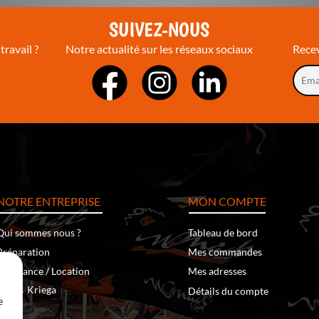
T
SUIVEZ-NOUS
travail ?
Notre actualité sur les réseaux sociaux
Recev
NOTRE ENTREPRISE
MON COMPTE
Qui sommes nous ?
Tableau de bord
Préparation
Mes commandes
Assistance / Location
Mes adresses
‐
Kriega
Klim
Détails du compte
e
Team