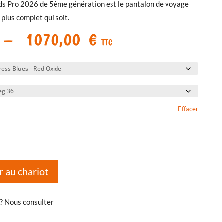
ds Pro 2026 de 5ème génération est le pantalon de voyage
plus complet qui soit.
Plage
–
1070,00
€
TTC
de
prix :
1050,00 €
à
1070,00 €
Effacer
r au chariot
 ? Nous consulter