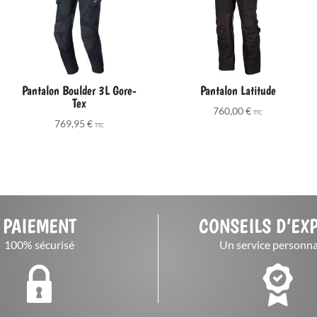
Pantalon Boulder 3L Gore-
Pantalon Latitude
Tex
760,00
€
TTC
769,95
€
TTC
PAIEMENT
CONSEILS D’EX
100% sécurisé
Un service personna