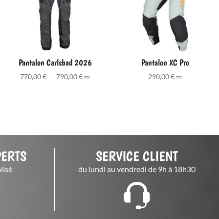
Pantalon Carlsbad 2026
Pantalon XC Pro
Plage
770,00
€
–
790,00
€
290,00
€
TTC
TTC
de
prix :
770,00 €
à
790,00 €
PERTS
SERVICE CLIENT
lisé
du lundi au vendredi de 9h à 18h30