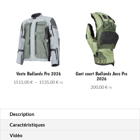
Veste Badlands Pro 2026
Gant court Badlands Aero Pro
2026
Plage
1515,00
€
–
1535,00
€
TTC
200,00
€
de
TTC
prix :
1515,00 €
à
Description
1535,00 €
Caractéristiques
Vidéo