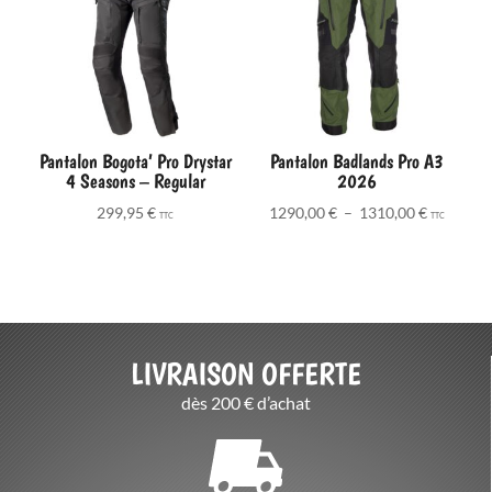
Pantalon Bogota’ Pro Drystar
Pantalon Badlands Pro A3
4 Seasons – Regular
2026
Plage
299,95
€
1290,00
€
–
1310,00
€
TTC
TTC
de
prix :
1290,00 
à
1310,00 
LIVRAISON OFFERTE
dès 200 € d’achat