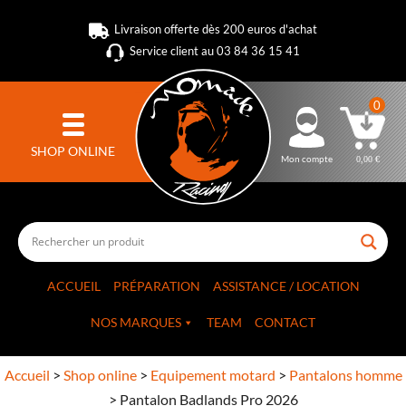
Livraison offerte dès 200 euros d'achat
Service client au 03 84 36 15 41
0
SHOP ONLINE
Mon compte
0,00
€
ACCUEIL
PRÉPARATION
ASSISTANCE / LOCATION
NOS MARQUES
TEAM
CONTACT
Accueil
>
Shop online
>
Equipement motard
>
Pantalons homme
>
Pantalon Badlands Pro 2026