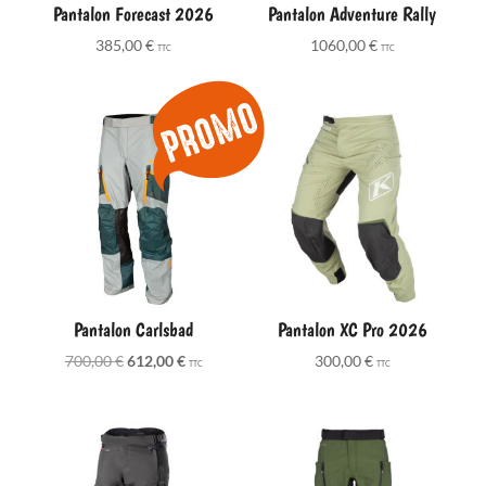
Pantalon Forecast 2026
Pantalon Adventure Rally
385,00
€
1060,00
€
TTC
TTC
Pantalon Carlsbad
Pantalon XC Pro 2026
Le
Le
700,00
€
612,00
€
300,00
€
TTC
TTC
prix
prix
initial
actuel
était :
est :
700,00 €.
612,00 €.