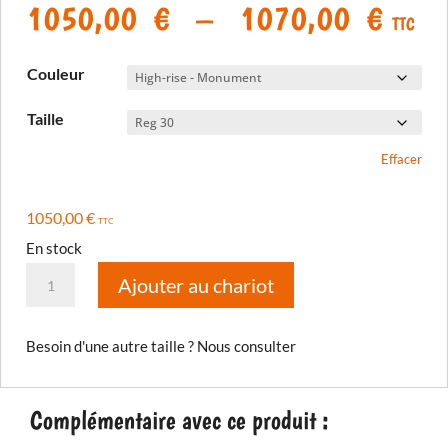
Plage
1050,00
€
–
1070,00
€
TTC
de
prix 
Couleur
1050
à
Taille
1070
Effacer
1050,00
€
TTC
En stock
quantité
Ajouter au chariot
de
Pantalon
Besoin d'une autre taille ? Nous consulter
Badlands
Pro
2026
Complémentaire avec ce produit :