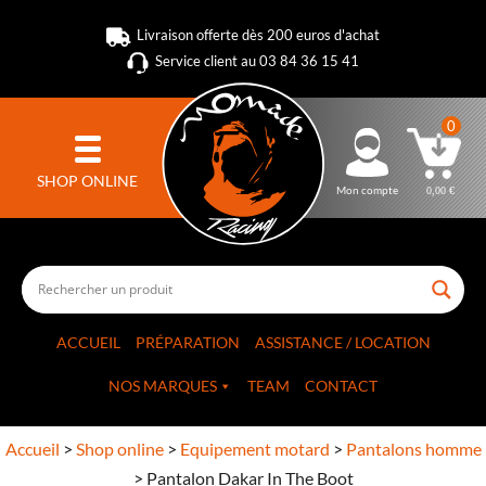
Livraison offerte dès 200 euros d'achat
Service client au 03 84 36 15 41
0
SHOP ONLINE
Mon compte
0,00
€
ACCUEIL
PRÉPARATION
ASSISTANCE / LOCATION
NOS MARQUES
TEAM
CONTACT
Accueil
>
Shop online
>
Equipement motard
>
Pantalons homme
>
Pantalon Dakar In The Boot