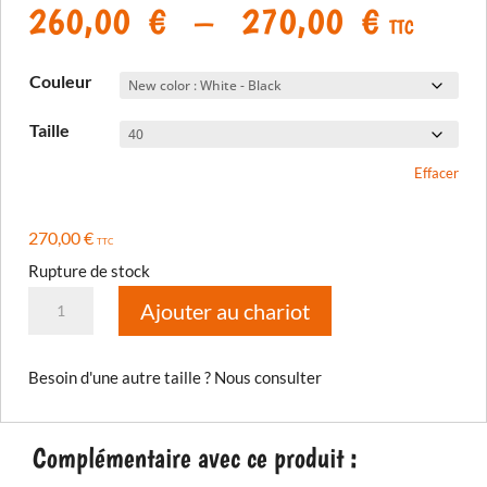
Plage
260,00
€
–
270,00
€
TTC
de
prix :
Couleur
260,00
à
Taille
270,00
Effacer
270,00
€
TTC
Rupture de stock
quantité
Ajouter au chariot
de
Pantalon
Besoin d'une autre taille ? Nous consulter
Dakar
In
The
Complémentaire avec ce produit :
Boot