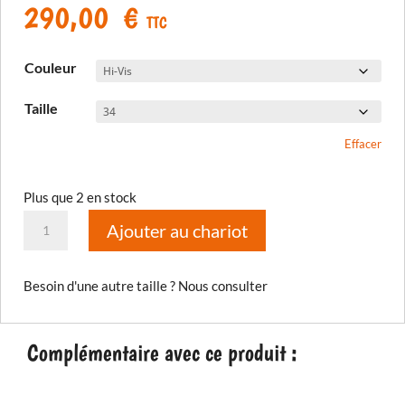
290,00
€
TTC
Couleur
Taille
Effacer
Plus que 2 en stock
quantité
Ajouter au chariot
de
Pantalon
Besoin d'une autre taille ? Nous consulter
XC
Pro
Complémentaire avec ce produit :