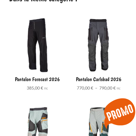
Pantalon Forecast 2026
Pantalon Carlsbad 2026
Plage
385,00
€
770,00
€
–
790,00
€
TTC
TTC
de
prix :
770,00 €
à
790,00 €