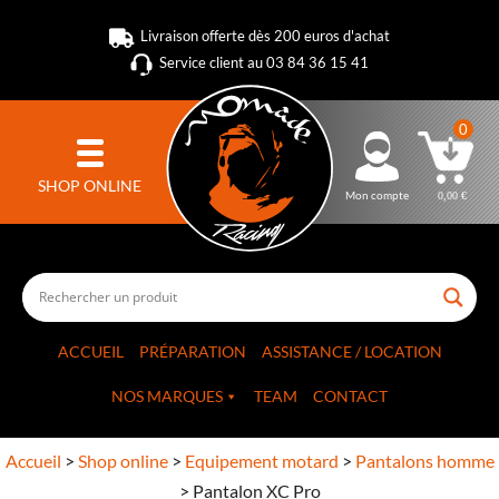
Livraison offerte dès 200 euros d'achat
Service client au 03 84 36 15 41
0
SHOP ONLINE
Mon compte
0,00
€
ACCUEIL
PRÉPARATION
ASSISTANCE / LOCATION
NOS MARQUES
TEAM
CONTACT
Accueil
>
Shop online
>
Equipement motard
>
Pantalons homme
>
Pantalon XC Pro