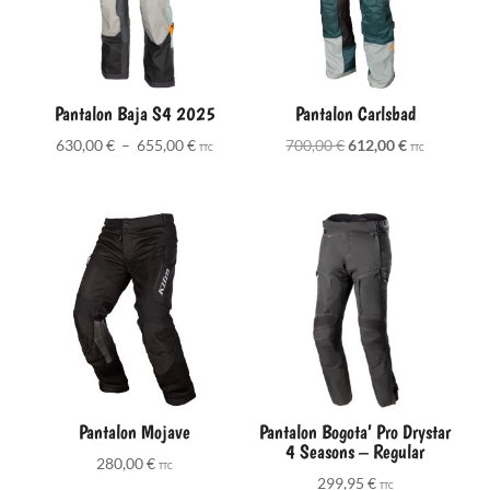
Pantalon Baja S4 2025
Pantalon Carlsbad
Plage
Le
Le
630,00
€
–
655,00
€
700,00
€
612,00
€
TTC
TTC
de
prix
prix
prix :
initial
actuel
630,00 €
était :
est :
à
700,00 €.
612,00 €.
655,00 €
Pantalon Mojave
Pantalon Bogota’ Pro Drystar
4 Seasons – Regular
280,00
€
TTC
299,95
€
TTC