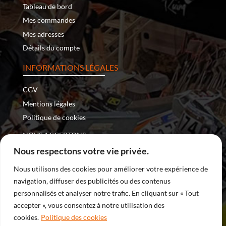
Tableau de bord
Mes commandes
Mes adresses
Détails du compte
INFORMATIONS LÉGALES
CGV
Mentions légales
Politique de cookies
NOUS ACCEPTONS :
Nous respectons votre vie privée.
Nous utilisons des cookies pour améliorer votre expérience de
navigation, diffuser des publicités ou des contenus
Copyright © 2026 – Nomade Racing | Tous droits réservés
personnalisés et analyser notre trafic. En cliquant sur « Tout
accepter », vous consentez à notre utilisation des
| Site internet développé par
DreamProduction
cookies.
Politique des cookies