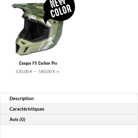
Casque F3 Carbon Pro
Plage
530,00
€
–
580,00
€
TTC
de
prix :
530,00 €
Description
à
580,00 €
Caractéristiques
Avis (0)