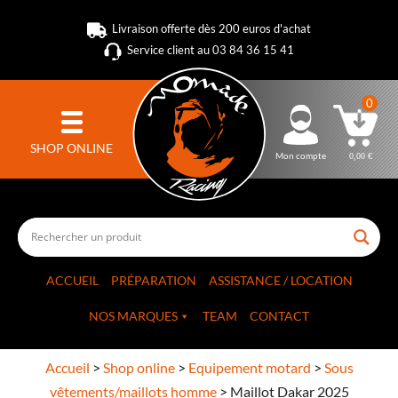
Livraison offerte dès 200 euros d'achat
Service client au 03 84 36 15 41
0
SHOP ONLINE
Mon compte
0,00
€
ACCUEIL
PRÉPARATION
ASSISTANCE / LOCATION
NOS MARQUES
TEAM
CONTACT
Accueil
>
Shop online
>
Equipement motard
>
Sous
vêtements/maillots homme
>
Maillot Dakar 2025