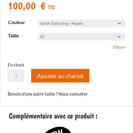
100,00
€
TTC
Couleur
Taille
Effacer
En stock
quantité
Ajouter au chariot
de
Maillot
Besoin d'une autre taille ? Nous consulter
Dakar
2025
Complémentaire avec ce produit :