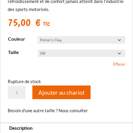
refroidissement et de confort jamais atteint dans l’industrie
des sports motorisés.
75,00
€
TTC
Couleur
Taille
Effacer
Rupture de stock
quantité
Ajouter au chariot
de
T-
Besoin d'une autre taille ? Nous consulter
shirt
Aggressor
Description
1.0