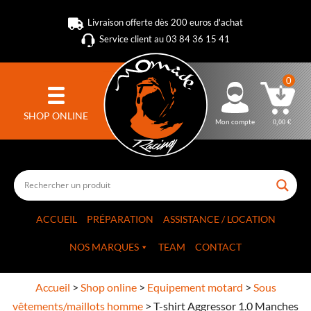
Livraison offerte dès 200 euros d'achat
Service client au 03 84 36 15 41
0
SHOP ONLINE
Mon compte
0,00
€
ACCUEIL
PRÉPARATION
ASSISTANCE / LOCATION
NOS MARQUES
TEAM
CONTACT
Accueil
>
Shop online
>
Equipement motard
>
Sous
vêtements/maillots homme
>
T-shirt Aggressor 1.0 Manches