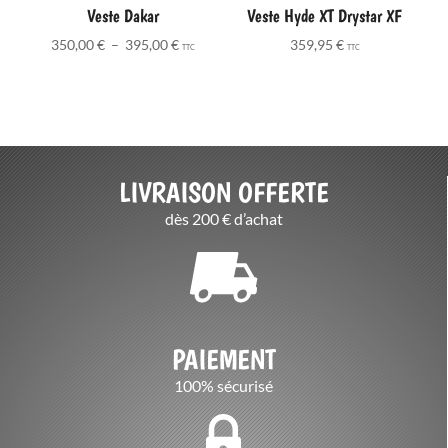
Veste Dakar
Veste Hyde XT Drystar XF
Plage
350,00
€
–
395,00
€
359,95
€
TTC
TTC
de
prix :
350,00 €
à
395,00 €
LIVRAISON OFFERTE
dès 200 € d’achat
PAIEMENT
100% sécurisé