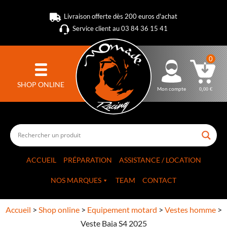
Livraison offerte dès 200 euros d'achat
Service client au 03 84 36 15 41
0
SHOP ONLINE
Mon compte
0,00
€
ACCUEIL
PRÉPARATION
ASSISTANCE / LOCATION
NOS MARQUES
TEAM
CONTACT
Accueil
>
Shop online
>
Equipement motard
>
Vestes homme
>
Veste Baja S4 2025