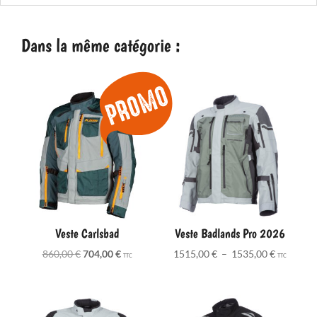
Dans la même catégorie :
Veste Carlsbad
Veste Badlands Pro 2026
Le
Le
Plage
860,00
€
704,00
€
1515,00
€
–
1535,00
€
TTC
TTC
prix
prix
de
initial
actuel
prix :
était :
est :
1515,00 
860,00 €.
704,00 €.
à