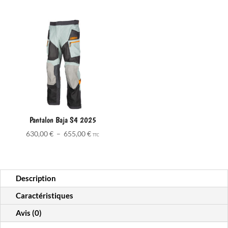
Pantalon Baja S4 2025
Plage
630,00
€
–
655,00
€
TTC
de
prix :
630,00 €
Description
à
655,00 €
Caractéristiques
Avis (0)