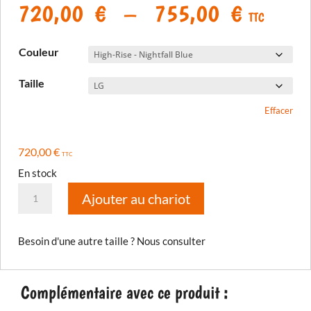
Plage
720,00
€
–
755,00
€
TTC
de
prix :
Couleur
720,00
à
Taille
755,00
Effacer
720,00
€
TTC
En stock
quantité
Ajouter au chariot
de
Veste
Besoin d'une autre taille ? Nous consulter
Baja
S4
2025
Complémentaire avec ce produit :