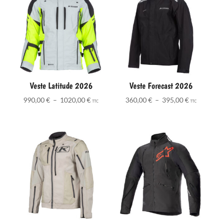
1535,00 
Veste Latitude 2026
Veste Forecast 2026
Plage
Plage
990,00
€
–
1020,00
€
360,00
€
–
395,00
€
TTC
TTC
de
de
prix :
prix :
990,00 €
360,00 €
à
à
1020,00 €
395,00 €