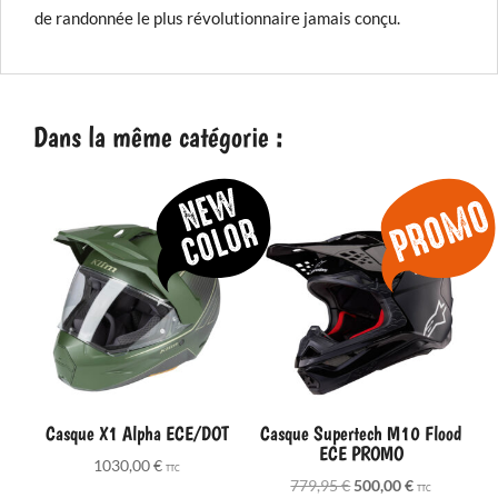
de randonnée le plus révolutionnaire jamais conçu.
Dans la même catégorie :
Casque X1 Alpha ECE/DOT
Casque Supertech M10 Flood
ECE PROMO
1030,00
€
TTC
Le
Le
779,95
€
500,00
€
TTC