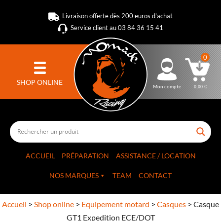
Livraison offerte dès 200 euros d'achat
Service client au 03 84 36 15 41
0
SHOP ONLINE
Mon compte
0,00
€
ACCUEIL
PRÉPARATION
ASSISTANCE / LOCATION
NOS MARQUES
TEAM
CONTACT
Accueil
>
Shop online
>
Equipement motard
>
Casques
>
Casque
GT1 Expedition ECE/DOT