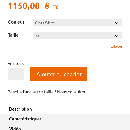
1150,00
€
TTC
Couleur
Taille
Effacer
En stock
quantité
Ajouter au chariot
de
Casque
Besoin d'une autre taille ? Nous consulter
GT1
Expedition
Description
ECE/DOT
Caractéristiques
Vidéo