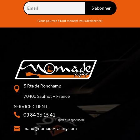
(Vous pourrez à tout moment vous désinscrire)
5 Rte de Ronchamp
70400 Saulnot – France
SERVICE CLIENT :
03 84 36 15 41
(prix d’un appel local)
manu@nomade-racing.com