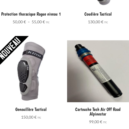
Protection thoracique Rogue niveau 1
Coudière Tactical
Plage
50,00
€
–
55,00
€
130,00
€
TTC
TTC
de
prix :
50,00 €
à
55,00 €
Genouillère Tactical
Cartouche Tech Air Off Road
Alpinestar
150,00
€
TTC
99,00
€
TTC