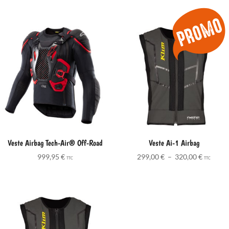
Veste Airbag Tech-Air® Off-Road
Veste Ai-1 Airbag
Plage
999,95
€
299,00
€
–
320,00
€
TTC
TTC
de
prix :
299,00 
à
320,00 