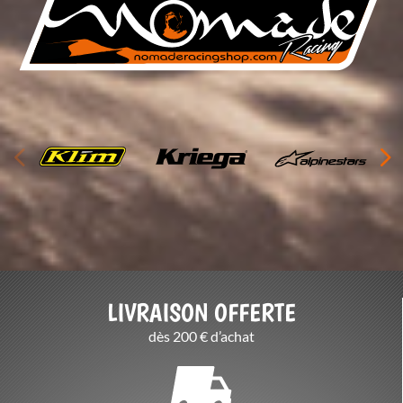
Logo
Logo
Logo-
Klim
Krieg
alpine
a
stars-
noma
LIVRAISON OFFERTE
de-
dès 200 € d’achat
racing