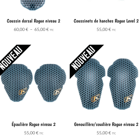
Coussin dorsal Rogue niveau 2
Coussinets de hanches Rogue Level 2
Plage
60,00
€
–
65,00
€
55,00
€
TTC
TTC
de
prix :
60,00 €
à
65,00 €
Épaulière Rogue niveau 2
Genouillère/coudière Rogue niveau 2
55,00
€
55,00
€
TTC
TTC