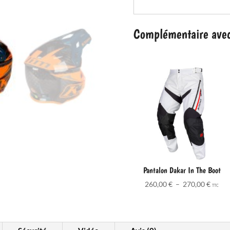
Pro
Complémentaire avec 
Pantalon Dakar In The Boot
Plage
260,00
€
–
270,00
€
TTC
de
prix :
260,0
à