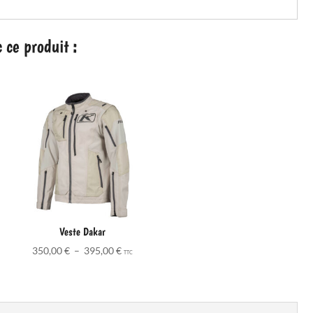
ce produit :
Veste Dakar
Plage
350,00
€
–
395,00
€
TTC
de
prix :
0 €
350,00 €
à