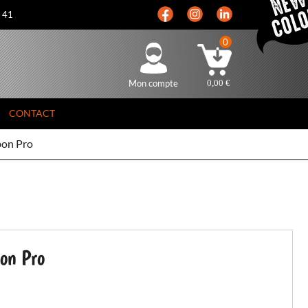
5 41
0
Mon compte
0,00
€
CONTACT
bon Pro
on Pro