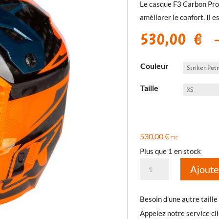
Le casque F3 Carbon Pro 
améliorer le confort. Il e
530,00
€
Couleur
Taille
530,00
€
TTC
Plus que 1 en stock
quantité
Ajoute
de
Casque
Besoin d'une autre taille
F3
Appelez notre service cl
Carbon