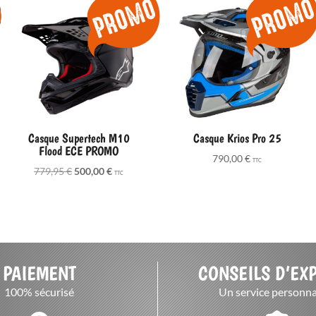
Casque Supertech M10
Casque Krios Pro 25
Flood ECE PROMO
790,00
€
TTC
Le
Le
779,95
€
500,00
€
TTC
prix
prix
initial
actuel
était :
est :
779,95 €.
500,00 €.
PAIEMENT
CONSEILS D’EX
100% sécurisé
Un service personna