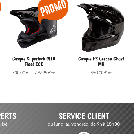
Casque Supertech M10
Casque F3 Carbon Ghost
Flood ECE
MD
Plage
500,00
€
–
779,95
€
450,00
€
TTC
TTC
de
prix :
500,00 €
à
779,95 €
PERTS
SERVICE CLIENT
lisé
du lundi au vendredi de 9h à 18h30