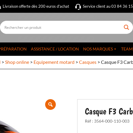
Livraison offerte dès 200 euros d'achat
Service client au 03 84 36 1
PRÉPARATION
ASSISTANCE / LOCATION
NOS MARQUES
TEAM
l
>
Shop online
>
Equipement motard
>
Casques
>
Casque F3 Car
Casque F3 Carb
Réf :
3564-000-110-003