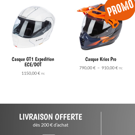
Casque GT1 Expedition
Casque Krios Pro
ECE/DOT
Plage
790,00
€
–
910,00
€
TTC
1150,00
€
de
TTC
prix :
790,00 €
à
910,00 €
LIVRAISON OFFERTE
dès 200 € d’achat