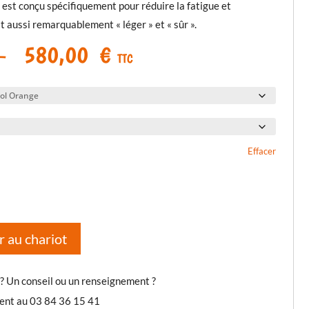
est conçu spécifiquement pour réduire la fatigue et
st aussi remarquablement « léger » et « sûr ».
Plage
–
580,00
€
TTC
de
prix :
530,00 €
à
580,00 €
Effacer
r au chariot
 ? Un conseil ou un renseignement ?
ient au 03 84 36 15 41