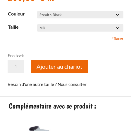
Couleur
Taille
Effacer
En stock
quantité
Ajouter au chariot
de
Gant
Besoin d'une autre taille ? Nous consulter
court
Badlands
Aero
Complémentaire avec ce produit :
Pro
2026