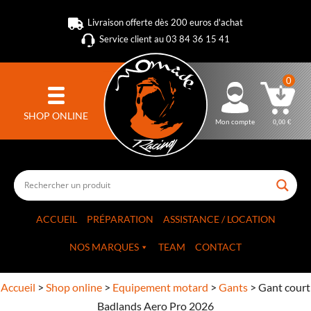
Livraison offerte dès 200 euros d'achat
Service client au 03 84 36 15 41
0
SHOP ONLINE
Mon compte
0,00
€
ACCUEIL
PRÉPARATION
ASSISTANCE / LOCATION
NOS MARQUES
TEAM
CONTACT
Accueil
>
Shop online
>
Equipement motard
>
Gants
>
Gant court
Badlands Aero Pro 2026