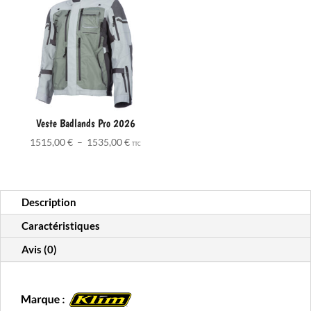
Veste Badlands Pro 2026
Plage
1515,00
€
–
1535,00
€
TTC
de
prix :
1515,00 €
Description
à
1535,00 €
Caractéristiques
Avis (0)