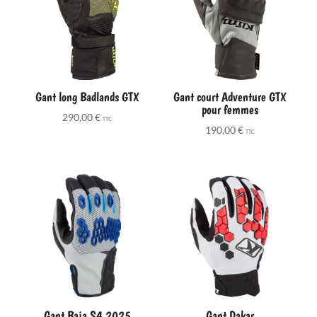
Gant long Badlands GTX
Gant court Adventure GTX
pour femmes
290,00
€
TTC
190,00
€
TTC
Gant Baja S4 2025
Gant Dakar