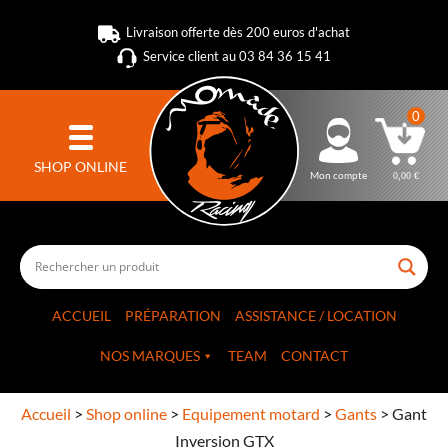
Livraison offerte dès 200 euros d'achat
Service client au 03 84 36 15 41
0
SHOP ONLINE
Mon compte
0,00
€
ACCUEIL
PRÉPARATION
ASSISTANCE / LOCATION
NOS MARQUES
TEAM
CONTACT
Accueil
>
Shop online
>
Equipement motard
>
Gants
>
Gant
Inversion GTX