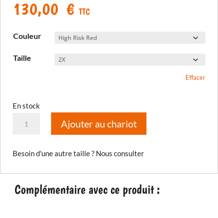
130,00
€
TTC
Couleur
Taille
Effacer
En stock
quantité
Ajouter au chariot
de
Gant
Besoin d'une autre taille ? Nous consulter
Inversion
GTX
Complémentaire avec ce produit :