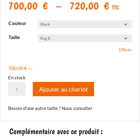
Plage
700,00
€
–
720,00
€
TTC
de
prix :
Couleur
700,00
à
Taille
720,00
Effacer
700,00
€
TTC
En stock
quantité
Ajouter au chariot
de
Pantalon
Besoin d'une autre taille ? Nous consulter
Altitude
2026
Complémentaire avec ce produit :