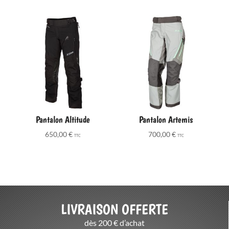
prix :
770,00 €
à
790,00 €
Pantalon Altitude
Pantalon Artemis
650,00
€
700,00
€
TTC
TTC
LIVRAISON OFFERTE
dès 200 € d’achat