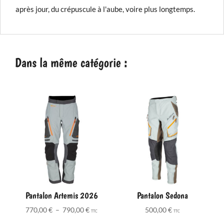
après jour, du crépuscule à l'aube, voire plus longtemps.
Dans la même catégorie :
Pantalon Artemis 2026
Pantalon Sedona
Plage
770,00
€
–
790,00
€
500,00
€
TTC
TTC
de