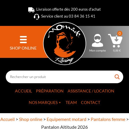
Livraison offerte dès 200 euros d'achat
Service client au 03 84 36 15 41
0
SHOP ONLINE
Mon compte
0,00
€
ACCUEIL
PRÉPARATION
ASSISTANCE / LOCATION
NOS MARQUES
TEAM
CONTACT
Accueil
>
Shop online
>
Equipement motard
>
Pantalons femme
>
Pantalon Altitude 2026