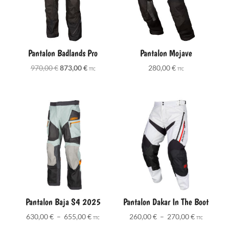
Pantalon Badlands Pro
Pantalon Mojave
Le
Le
970,00
€
873,00
€
280,00
€
TTC
TTC
prix
prix
initial
actuel
était :
est :
970,00 €.
873,00 €.
Pantalon Baja S4 2025
Pantalon Dakar In The Boot
Plage
Plage
630,00
€
–
655,00
€
260,00
€
–
270,00
€
TTC
TTC
de
de