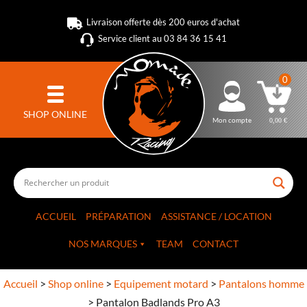
Livraison offerte dès 200 euros d'achat
Service client au 03 84 36 15 41
0
SHOP ONLINE
Mon compte
0,00
€
ACCUEIL
PRÉPARATION
ASSISTANCE / LOCATION
NOS MARQUES
TEAM
CONTACT
Accueil
>
Shop online
>
Equipement motard
>
Pantalons homme
>
Pantalon Badlands Pro A3