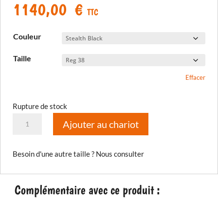
1140,00
€
TTC
Couleur
Taille
Effacer
Rupture de stock
quantité
Ajouter au chariot
de
Pantalon
Besoin d'une autre taille ? Nous consulter
Badlands
Pro
A3
Complémentaire avec ce produit :