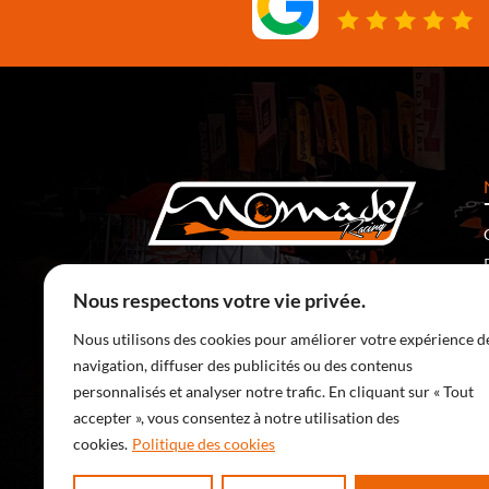
5 Rte de Ronchamp
70400 Saulnot – France
Nous respectons votre vie privée.
SERVICE CLIENT :
Nous utilisons des cookies pour améliorer votre expérience d
03 84 36 15 41
(prix d’un appel local)
navigation, diffuser des publicités ou des contenus
manu@nomade-racing.com
personnalisés et analyser notre trafic. En cliquant sur « Tout
accepter », vous consentez à notre utilisation des
cookies.
Politique des cookies
Copyright © 2026