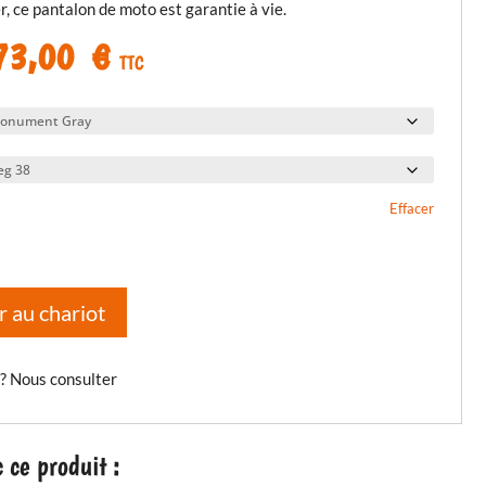
, ce pantalon de moto est garantie à vie.
Le
73,00
€
TTC
ix
prix
itial
actuel
ait :
est :
70,00 €.
873,00 €.
Effacer
r au chariot
 ? Nous consulter
ce produit :