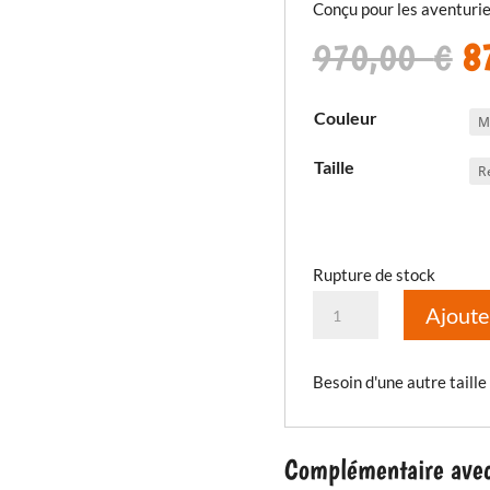
Conçu pour les aventurier
Le
970,00
€
8
pr
in
Couleur
ét
9
Taille
Rupture de stock
quantité
Ajoute
de
Pantalon
Besoin d'une autre taille
Badlands
Pro
Complémentaire avec 