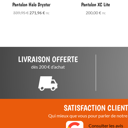
Pantalon Halo Drystar
Pantalon XC Lite
Le
Le
339,95
€
271,96
€
200,00
€
TTC
TTC
prix
prix
initial
actuel
était :
est :
339,95 €.
271,96 €.
LIVRAISON OFFERTE
dès 200 € d’achat
SATISFACTION CLIEN
Qui mieux que vous pour parler de notre 
Consulter les avis