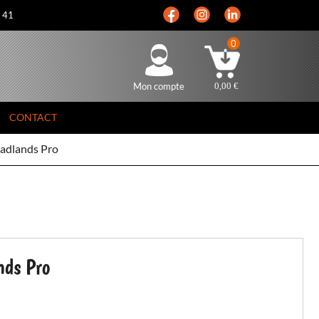
5 41
0
Mon compte
0,00
€
CONTACT
adlands Pro
nds Pro