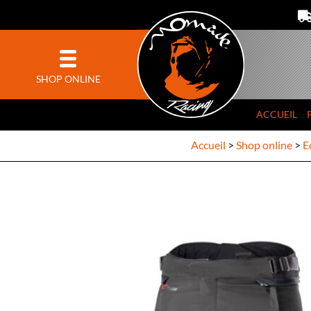
SHOP ONLINE
ACCUEIL
Accueil
>
Shop online
>
E