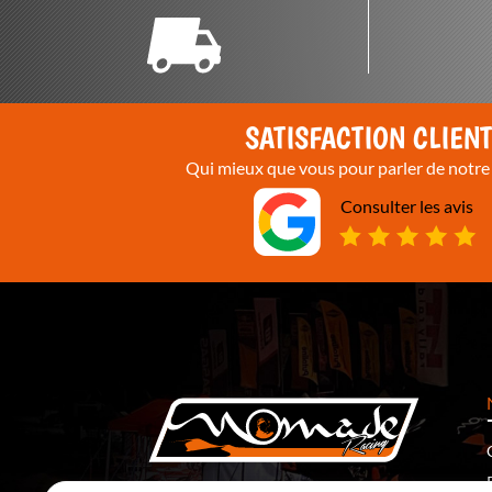
SATISFACTION CLIEN
Qui mieux que vous pour parler de notre 
Consulter les avis
5 Rte de Ronchamp