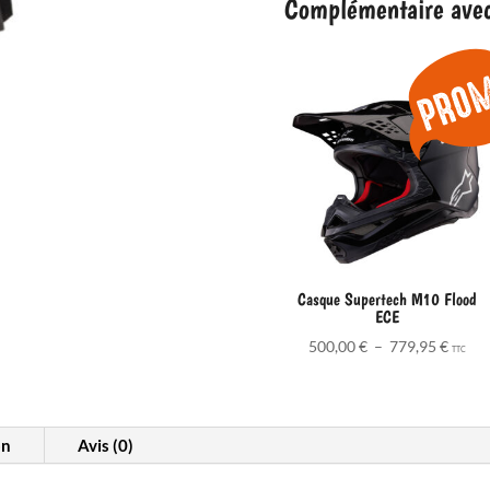
Complémentaire avec 
4
Seasons
-
Regular
Casque Supertech M10 Flood
ECE
Plage
500,00
€
–
779,95
€
TTC
de
prix :
500,0
à
on
Avis (0)
779,9