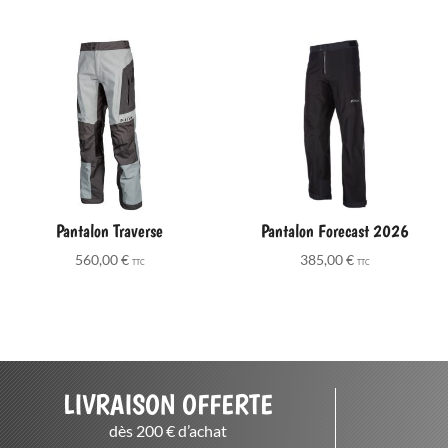
Pantalon Traverse
Pantalon Forecast 2026
560,00
€
385,00
€
TTC
TTC
LIVRAISON OFFERTE
dès 200 € d’achat