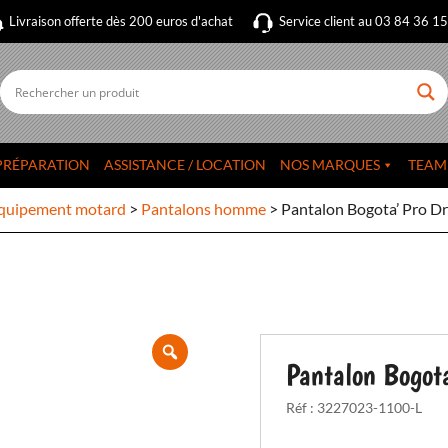
Livraison offerte dès 200 euros d'achat
Service client au 03 84 36 1
PRÉPARATION
ASSISTANCE / LOCATION
NOS MARQUES
TEAM
quipement motard
>
Pantalons homme
>
Pantalon Bogota’ Pro Dr
Pantalon Bogota
Réf :
3227023-1100-L