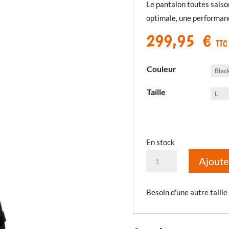
Le pantalon toutes saiso
optimale, une performanc
299,95
€
TTC
Couleur
Taille
En stock
quantité
Ajoute
de
Pantalon
Besoin d'une autre taille
Bogota'
Pro
Drystar