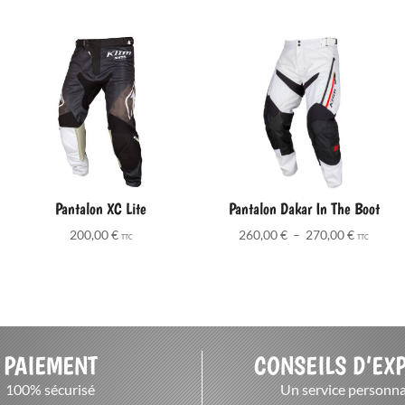
Pantalon XC Lite
Pantalon Dakar In The Boot
Plage
200,00
€
260,00
€
–
270,00
€
TTC
TTC
de
prix :
260,00 €
à
270,00 €
PAIEMENT
CONSEILS D’EX
100% sécurisé
Un service personna