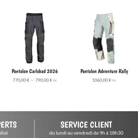
Pantalon Carlsbad 2026
Pantalon Adventure Rally
Plage
770,00
€
–
790,00
€
1060,00
€
TTC
TTC
de
prix :
770,00 €
à
790,00 €
PERTS
SERVICE CLIENT
lisé
du lundi au vendredi de 9h à 18h30