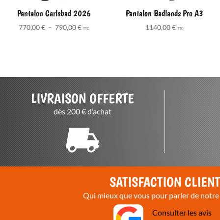
Pantalon Carlsbad 2026
Pantalon Badlands Pro A3
Plage
770,00
€
–
790,00
€
1140,00
€
TTC
TTC
de
prix :
770,00 €
à
790,00 €
LIVRAISON OFFERTE
dès 200 € d’achat
SATISFACTION CLIEN
Qui mieux que vous pour parler de notre 
Consulter les avis