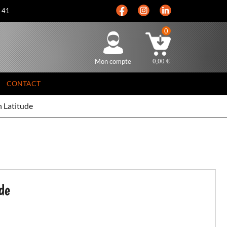
5 41
0
Mon compte
0,00
€
CONTACT
 Latitude
de