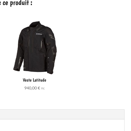
ce produit :
Veste Latitude
940,00
€
TTC