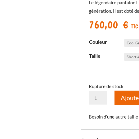
Le légendaire pantalon L
génération. Il est doté 
760,00
€
TTC
Couleur
Taille
Rupture de stock
quantité
Ajoute
de
Pantalon
Besoin d'une autre taille
Latitude