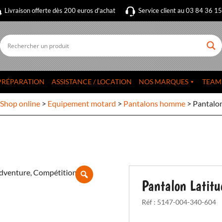
Livraison offerte dès 200 euros d'achat
Service client au 03 84 36 1
PRÉPARATION
ASSISTANCE / LOCATION
NOS MARQUES
TEAM
Shop online
>
Equipement motard
>
Pantalons homme
>
Pantalon
Pantalon Latitu
Réf :
5147-004-340-604