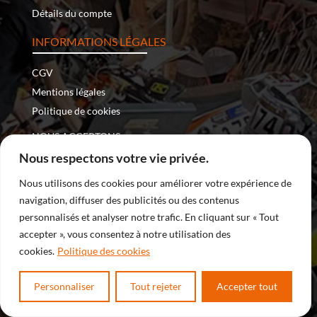
Détails du compte
INFORMATIONS LÉGALES
CGV
Mentions légales
Politique de cookies
NOUS ACCEPTONS :
Nous respectons votre vie privée.
Nous utilisons des cookies pour améliorer votre expérience de
navigation, diffuser des publicités ou des contenus
Copyright © 2026 – Nomade Racing | Tous droits réservés
personnalisés et analyser notre trafic. En cliquant sur « Tout
accepter », vous consentez à notre utilisation des
| Site internet développé par
DreamProduction
cookies.
Politique des cookies
Personnaliser
Tout rejeter
Accepter tout