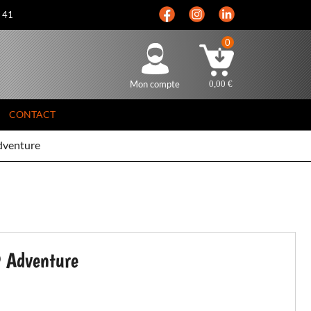
5 41
0
Mon compte
0,00
€
CONTACT
Adventure
9 Adventure