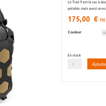
Le Trail 9 est le sac à do
potable, mais aussi un es
175,00
€
TTC
Couleur
En stock
quantité
Ajoute
de
Sac
à
dos
Trail9
Adventure