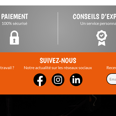
PAIEMENT
CONSEILS D’EX
100% sécurisé
Un service personna
T
SUIVEZ-NOUS
travail ?
Notre actualité sur les réseaux sociaux
Recev