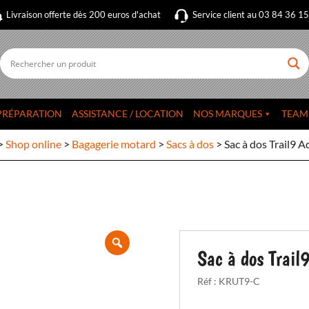
Livraison offerte dès 200 euros d'achat
Service client au 03 84 36 1
PRÉPARATION
ASSISTANCE / LOCATION
NOS MARQUES
TEAM
>
Shop online
>
Bagagerie motard
>
Sacs à dos
>
Sac à dos Trail9 
Sac à dos Trail
Réf :
KRUT9-C