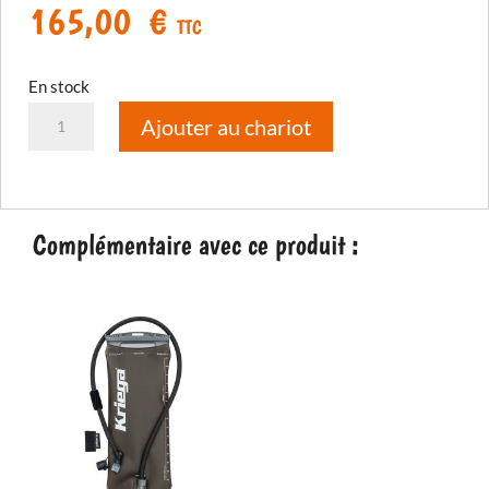
165,00
€
TTC
En stock
quantité
Ajouter au chariot
de
Hydro-
3
hydration
Complémentaire avec ce produit :
pack