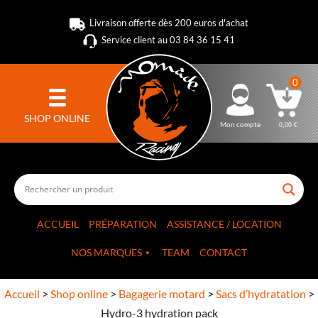
Livraison offerte dès 200 euros d'achat
Service client au 03 84 36 15 41
0
SHOP ONLINE
Mon compte
0,00
€
ACCUEIL
PRÉPARATION
ASSISTANCE / LOCATION
NOS MARQUES
TEAM
CONTACT
Accueil
>
Shop online
>
Bagagerie motard
>
Sacs d’hydratation
>
Hydro-3 hydration pack