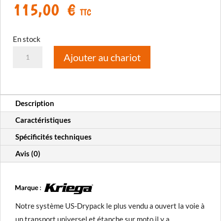
115,00
€
TTC
En stock
quantité
Ajouter au chariot
de
US-
10
Description
Drypack
Caractéristiques
Spécificités techniques
Avis (0)
Notre système US-Drypack le plus vendu a ouvert la voie à
un transport universel et étanche sur moto il y a