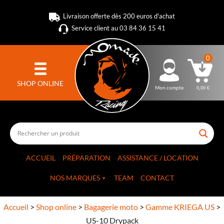
Livraison offerte dès 200 euros d'achat
Service client au 03 84 36 15 41
0
SHOP ONLINE
Mon compte
0,00
€
ACCUEIL
PRÉPARATION
ASSISTANCE / LOCATION
NOS MARQUES
TEAM
CONTACT
Accueil
>
Shop online
>
Bagagerie moto
>
Gamme KRIEGA US
>
US-10 Drypack