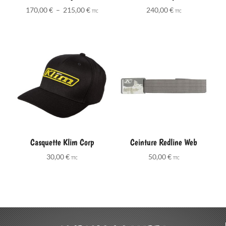
Plage
170,00
€
–
215,00
€
240,00
€
TTC
TTC
de
prix :
170,00 €
à
215,00 €
Casquette Klim Corp
Ceinture Redline Web
30,00
€
50,00
€
TTC
TTC