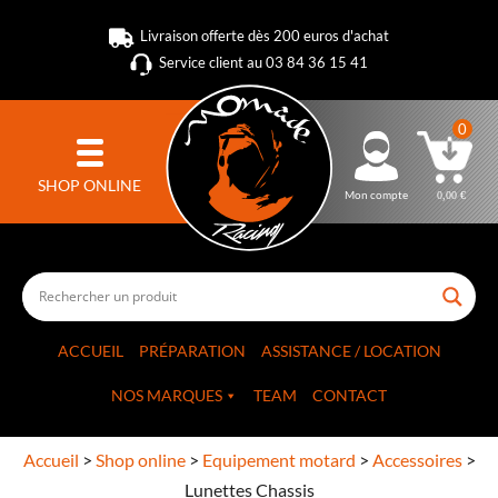
Livraison offerte dès 200 euros d'achat
Service client au 03 84 36 15 41
0
SHOP ONLINE
Mon compte
0,00
€
ACCUEIL
PRÉPARATION
ASSISTANCE / LOCATION
NOS MARQUES
TEAM
CONTACT
Accueil
>
Shop online
>
Equipement motard
>
Accessoires
>
Lunettes Chassis