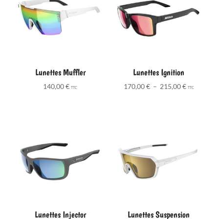
Lunettes Muffler
Lunettes Ignition
Plage
140,00
€
170,00
€
–
215,00
€
TTC
TTC
de
prix :
170,00 €
à
215,00 €
Lunettes Injector
Lunettes Suspension