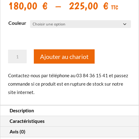
Plage
180,00
€
–
225,00
€
TTC
de
prix :
Couleur
180,00
à
225,00
quantité
Ajouter au chariot
de
Lunettes
Contactez-nous par téléphone au 03 84 36 15 41 et passez
Chassis
commande si ce produit est en rupture de stock sur notre
site internet.
Description
Caractéristiques
Avis (0)