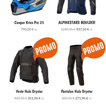
Casque Krios Pro 25
ALPINESTARS BOULDER
Le
Le
790,00
€
1249,95
€
937,50
€
TTC
TTC
prix
prix
initial
actuel
était :
est :
1249,95 €.
937,50 €.
Veste Halo Drystar
Pantalon Halo Drystar
Le
Le
Le
Le
439,95
€
351,96
€
339,95
€
271,96
€
TTC
TTC
prix
prix
prix
prix