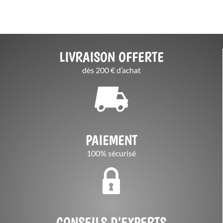
initial
actuel
initial
actuel
était :
est :
était :
est :
439,95 €.
351,96 €.
339,95 €.
271,96 €.
LIVRAISON OFFERTE
dès 200 € d’achat
PAIEMENT
100% sécurisé
CONSEILS D’EXPERTS