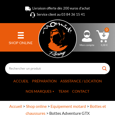
Livraison offerte dès 200 euros d'achat
Service client au 03 84 36 15 41
0
SHOP ONLINE
Mon compte
0,00
€
ACCUEIL
PRÉPARATION
ASSISTANCE / LOCATION
NOS MARQUES
TEAM
CONTACT
Accueil
>
Shop online
>
Equipement motard
>
Bottes et
chaussures
>
Bottes Adventure GTX