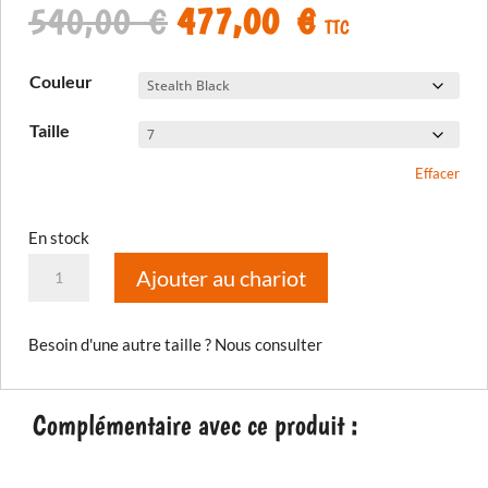
Le
Le
540,00
€
477,00
€
TTC
prix
prix
initial
actuel
Couleur
était :
est :
540,00 €.
477,00 €.
Taille
Effacer
En stock
quantité
Ajouter au chariot
de
Bottes
Besoin d'une autre taille ? Nous consulter
Adventure
GTX
Complémentaire avec ce produit :