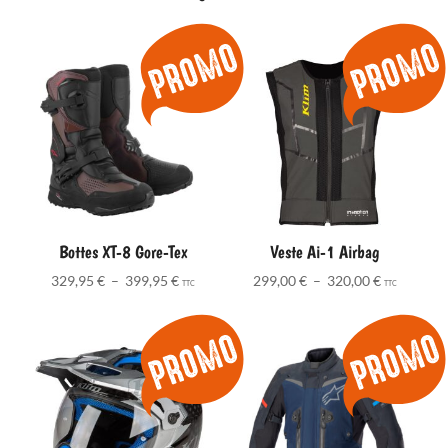
Bottes XT-8 Gore-Tex
Veste Ai-1 Airbag
Plage
Plage
329,95
€
–
399,95
€
299,00
€
–
320,00
€
TTC
TTC
de
de
prix :
prix :
329,95 €
299,00 €
à
à
399,95 €
320,00 €