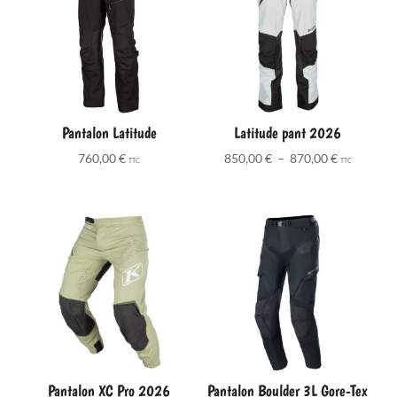
Pantalon Latitude
Latitude pant 2026
Plage
760,00
€
850,00
€
–
870,00
€
TTC
TTC
de
prix :
850,00 €
à
870,00 €
Pantalon XC Pro 2026
Pantalon Boulder 3L Gore-Tex