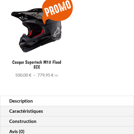
-
Regular
Casque Supertech M10 Flood
ECE
Plage
500,00
€
–
779,95
€
TTC
de
prix :
500,00 €
Description
à
779,95 €
Caractéristiques
Construction
Avis (0)