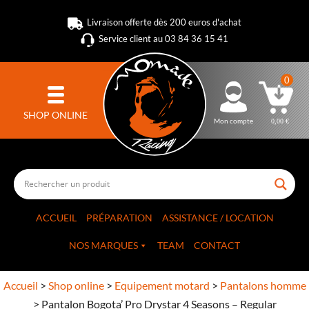
Livraison offerte dès 200 euros d'achat
Service client au 03 84 36 15 41
0
SHOP ONLINE
Mon compte
0,00
€
ACCUEIL
PRÉPARATION
ASSISTANCE / LOCATION
NOS MARQUES
TEAM
CONTACT
Accueil
>
Shop online
>
Equipement motard
>
Pantalons homme
>
Pantalon Bogota’ Pro Drystar 4 Seasons – Regular