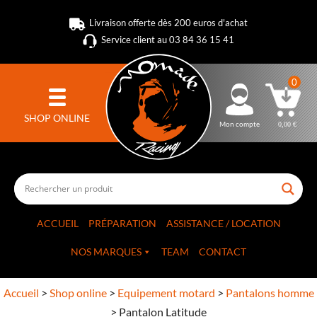
Livraison offerte dès 200 euros d'achat
Service client au 03 84 36 15 41
0
SHOP ONLINE
Mon compte
0,00
€
ACCUEIL
PRÉPARATION
ASSISTANCE / LOCATION
NOS MARQUES
TEAM
CONTACT
Accueil
>
Shop online
>
Equipement motard
>
Pantalons homme
>
Pantalon Latitude