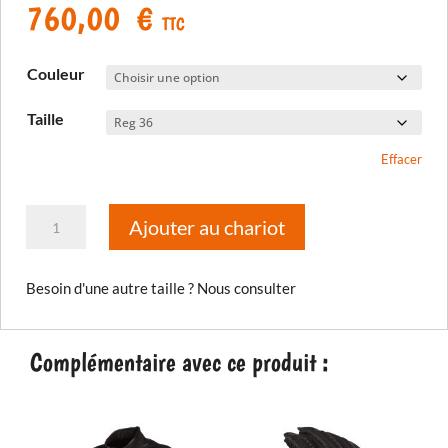
760,00
€
TTC
Couleur
Taille
Effacer
quantité
Ajouter au chariot
de
Pantalon
Besoin d'une autre taille ? Nous consulter
Latitude
Complémentaire avec ce produit :