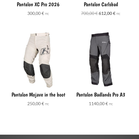
Pantalon XC Pro 2026
Pantalon Carlsbad
Le
Le
300,00
€
700,00
€
612,00
€
TTC
TTC
prix
prix
initial
actuel
était :
est :
700,00 €.
612,00 €.
Pantalon Mojave in the boot
Pantalon Badlands Pro A3
250,00
€
1140,00
€
TTC
TTC