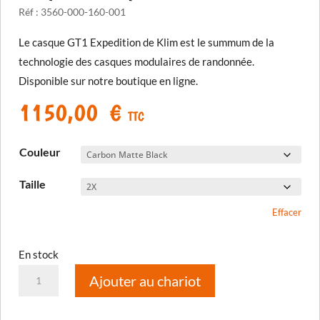
Réf :
3560-000-160-001
Le casque GT1 Expedition de Klim est le summum de la
technologie des casques modulaires de randonnée.
Disponible sur notre boutique en ligne.
1150,00
€
TTC
Couleur
Taille
Effacer
En stock
quantité
Ajouter au chariot
de
Casque