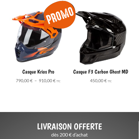
prix :
500,00 €
à
779,95 €
Casque Krios Pro
Casque F3 Carbon Ghost MD
Plage
790,00
€
–
910,00
€
450,00
€
TTC
TTC
de
prix :
790,00 €
à
910,00 €
LIVRAISON OFFERTE
dès 200 € d’achat