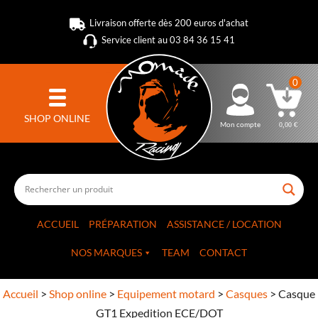
Livraison offerte dès 200 euros d'achat
Service client au 03 84 36 15 41
0
SHOP ONLINE
Mon compte
0,00
€
ACCUEIL
PRÉPARATION
ASSISTANCE / LOCATION
NOS MARQUES
TEAM
CONTACT
Accueil
>
Shop online
>
Equipement motard
>
Casques
>
Casque
GT1 Expedition ECE/DOT