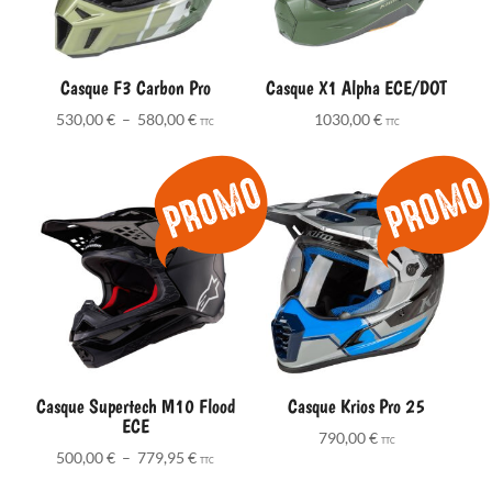
Casque F3 Carbon Pro
Casque X1 Alpha ECE/DOT
Plage
530,00
€
–
580,00
€
1030,00
€
TTC
TTC
de
prix :
530,00 €
à
580,00 €
Casque Supertech M10 Flood
Casque Krios Pro 25
ECE
790,00
€
TTC
Plage
500,00
€
–
779,95
€
TTC
de