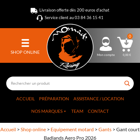
Livraison offerte dès 200 euros d'achat
Service client au 03 84 36 15 41
0
SHOP ONLINE
Mon compte
0,00
€
ACCUEIL
PRÉPARATION
ASSISTANCE / LOCATION
NOS MARQUES
TEAM
CONTACT
Accueil
>
Shop online
>
Equipement motard
>
Gants
>
Gant court
Badlands Aero Pro 2026