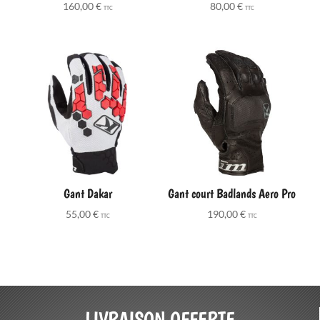
160,00
€
80,00
€
TTC
TTC
Gant Dakar
Gant court Badlands Aero Pro
55,00
€
190,00
€
TTC
TTC
LIVRAISON OFFERTE