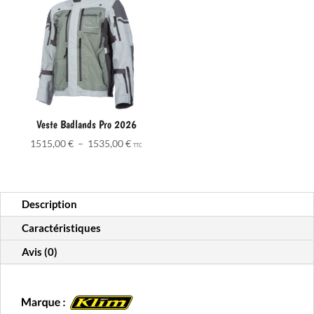
Veste Badlands Pro 2026
Plage
1515,00
€
–
1535,00
€
TTC
de
prix :
1515,00 €
Description
à
1535,00 €
Caractéristiques
Avis (0)