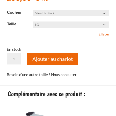
Couleur
Taille
Effacer
En stock
quantité
Ajouter au chariot
de
Gant
Besoin d'une autre taille ? Nous consulter
court
Badlands
Aero
Complémentaire avec ce produit :
Pro
2026