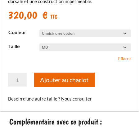
dorsale et une construction imperméable.
320,00
€
TTC
Couleur
Taille
Effacer
quantité
Ajouter au chariot
de
Gants
Besoin d'une autre taille ? Nous consulter
longs
Badlands
GTX
Complémentaire avec ce produit :
-
Certifiés