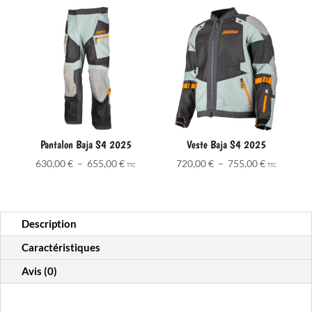
CE
Pantalon Baja S4 2025
Veste Baja S4 2025
Plage
Plage
630,00
€
–
655,00
€
720,00
€
–
755,00
€
TTC
TTC
de
de
prix :
prix :
630,00 €
720,00 €
Description
à
à
655,00 €
755,00 €
Caractéristiques
Avis (0)