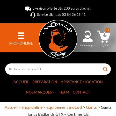
Livraison offerte dès 200 euros d'achat
Service client au 03 84 36 15 41
0
SHOP ONLINE
Mon compte
0,00
€
ACCUEIL
PRÉPARATION
ASSISTANCE / LOCATION
NOS MARQUES
TEAM
CONTACT
Accueil
>
Shop online
>
Equipement motard
>
Gants
>
Gants
longs Badlands GTX – Certifiés CE