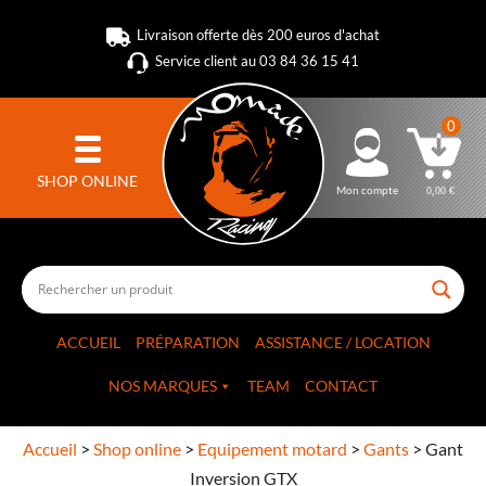
Livraison offerte dès 200 euros d'achat
Service client au 03 84 36 15 41
0
SHOP ONLINE
Mon compte
0,00
€
ACCUEIL
PRÉPARATION
ASSISTANCE / LOCATION
NOS MARQUES
TEAM
CONTACT
Accueil
>
Shop online
>
Equipement motard
>
Gants
>
Gant
Inversion GTX