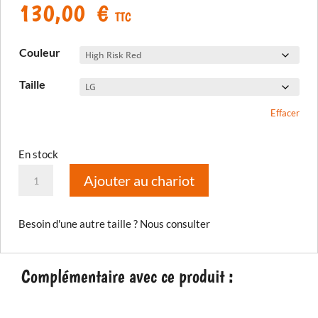
130,00
€
TTC
Couleur
Taille
Effacer
En stock
quantité
Ajouter au chariot
de
Gant
Besoin d'une autre taille ? Nous consulter
Inversion
GTX
Complémentaire avec ce produit :