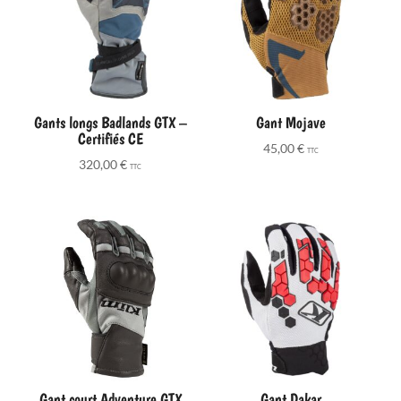
Gants longs Badlands GTX –
Gant Mojave
Certifiés CE
45,00
€
TTC
320,00
€
TTC
Gant court Adventure GTX
Gant Dakar