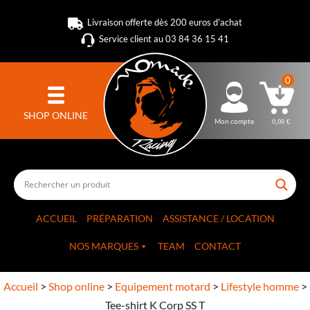
Livraison offerte dès 200 euros d'achat
Service client au 03 84 36 15 41
0
SHOP ONLINE
Mon compte
0,00
€
ACCUEIL
PRÉPARATION
ASSISTANCE / LOCATION
NOS MARQUES
TEAM
CONTACT
Accueil
>
Shop online
>
Equipement motard
>
Lifestyle homme
>
Tee-shirt K Corp SS T