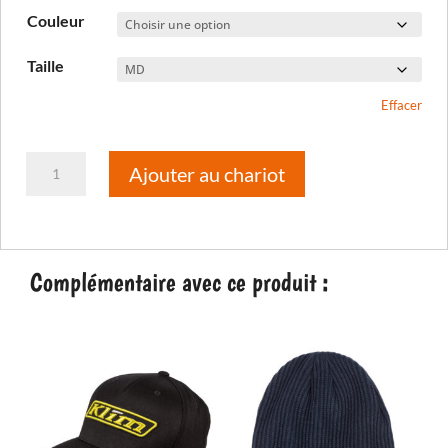
prix :
Couleur
25,00 €
à
Taille
35,00 €
Effacer
quantité
Ajouter au chariot
de
Tee-
shirt
K
Complémentaire avec ce produit :
Corp
SS
T