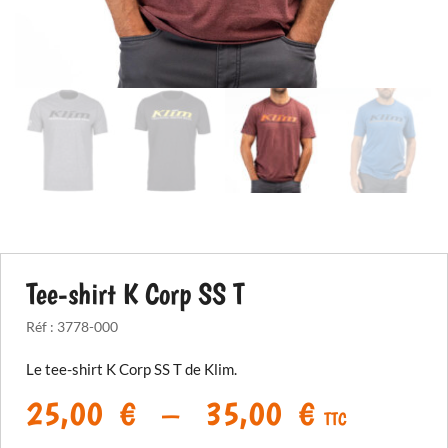
Tee-shirt K Corp SS T
Réf :
3778-000
Le tee-shirt K Corp SS T de Klim.
Plage
25,00
€
–
35,00
€
TTC
de