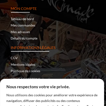
MON COMPTE
Tableau de bord
Mes commandes
Mes adresses
Détails du compte
INFORMATIONS LÉGALES
CGV
Mentions légales
Politique de cookies
NOUS ACCEPTONS :
Nous respectons votre vie privée.
Nous utilisons des cookies pour améliorer votre expérience de
navigation, diffuser des publicités ou des contenus
Copyright © 2026 – Nomade Racing | Tous droits réservés