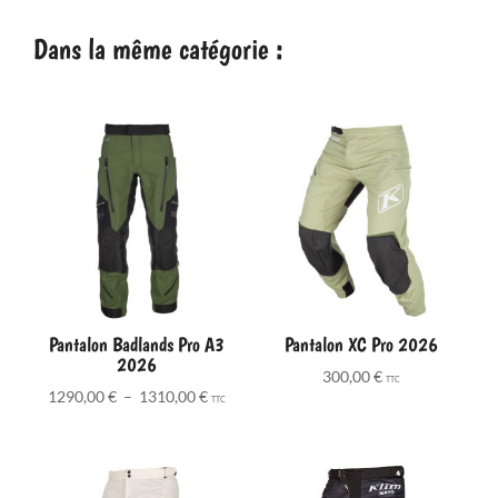
Dans la même catégorie :
Pantalon Badlands Pro A3
Pantalon XC Pro 2026
2026
300,00
€
TTC
Plage
1290,00
€
–
1310,00
€
TTC
de
prix :
1290,00 €
à