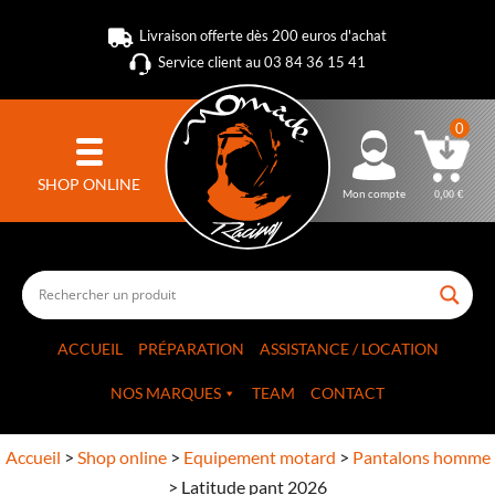
Livraison offerte dès 200 euros d'achat
Service client au 03 84 36 15 41
0
SHOP ONLINE
Mon compte
0,00
€
ACCUEIL
PRÉPARATION
ASSISTANCE / LOCATION
NOS MARQUES
TEAM
CONTACT
Accueil
>
Shop online
>
Equipement motard
>
Pantalons homme
>
Latitude pant 2026