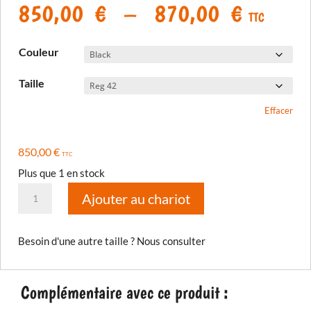
Plage
850,00
€
–
870,00
€
TTC
de
prix :
Couleur
850,00
à
Taille
870,00
Effacer
850,00
€
TTC
Plus que 1 en stock
quantité
Ajouter au chariot
de
Latitude
Besoin d'une autre taille ? Nous consulter
pant
2026
Complémentaire avec ce produit :