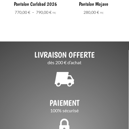
Pantalon Carlsbad 2026
Pantalon Mojave
Plage
770,00
€
–
790,00
€
280,00
€
TTC
TTC
de
prix :
770,00 €
à
790,00 €
LIVRAISON OFFERTE
dès 200 € d’achat
PAIEMENT
100% sécurisé