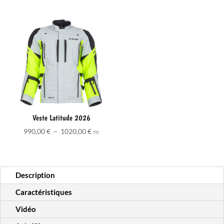
Veste Latitude 2026
Plage
990,00
€
–
1020,00
€
TTC
de
prix :
990,00 €
Description
à
1020,00 €
Caractéristiques
Vidéo