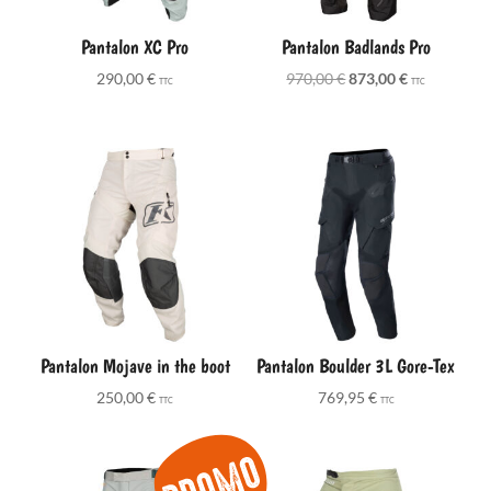
Pantalon XC Pro
Pantalon Badlands Pro
Le
Le
290,00
€
970,00
€
873,00
€
TTC
TTC
prix
prix
initial
actuel
était :
est :
970,00 €.
873,00 €.
Pantalon Mojave in the boot
Pantalon Boulder 3L Gore-Tex
250,00
€
769,95
€
TTC
TTC