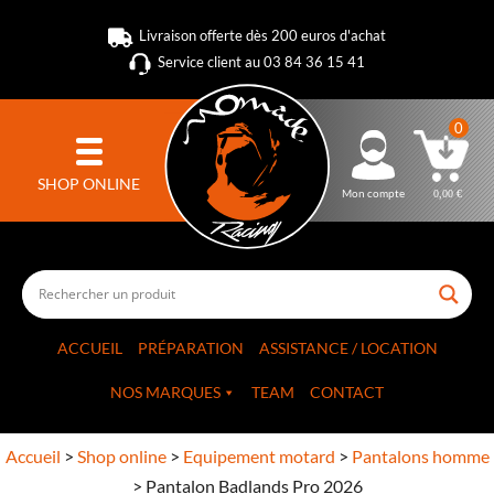
Livraison offerte dès 200 euros d'achat
Service client au 03 84 36 15 41
0
SHOP ONLINE
Mon compte
0,00
€
ACCUEIL
PRÉPARATION
ASSISTANCE / LOCATION
NOS MARQUES
TEAM
CONTACT
Accueil
>
Shop online
>
Equipement motard
>
Pantalons homme
>
Pantalon Badlands Pro 2026