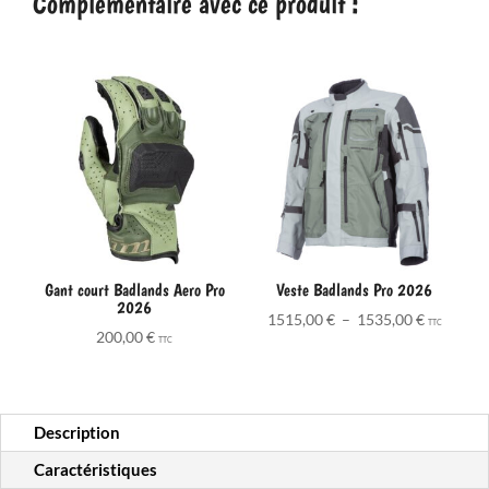
Complémentaire avec ce produit :
Gant court Badlands Aero Pro
Veste Badlands Pro 2026
2026
Plage
1515,00
€
–
1535,00
€
TTC
200,00
€
de
TTC
prix :
1515,00 
à
Description
1535,00 
Caractéristiques