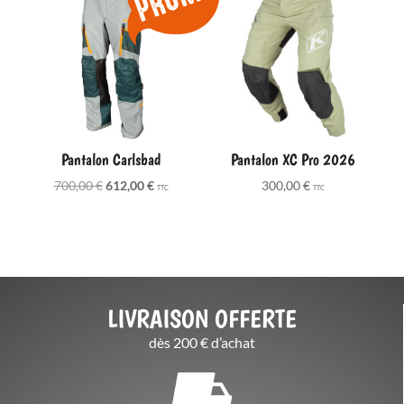
Pantalon Carlsbad
Pantalon XC Pro 2026
Le
Le
700,00
€
612,00
€
300,00
€
TTC
TTC
prix
prix
initial
actuel
était :
est :
700,00 €.
612,00 €.
LIVRAISON OFFERTE
dès 200 € d’achat