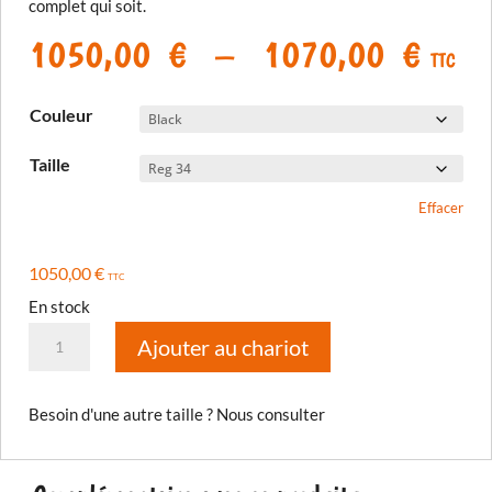
complet qui soit.
Plage
1050,00
€
–
1070,00
€
TTC
de
prix 
Couleur
1050
à
Taille
1070
Effacer
1050,00
€
TTC
En stock
quantité
Ajouter au chariot
de
Pantalon
Besoin d'une autre taille ? Nous consulter
Badlands
Pro
2026