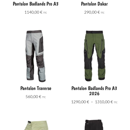
Pantalon Badlands Pro A3
Pantalon Dakar
1140,00
€
290,00
€
TTC
TTC
Pantalon Traverse
Pantalon Badlands Pro A3
2026
560,00
€
TTC
Plage
1290,00
€
–
1310,00
€
TTC
de
prix :
1290,00 
à