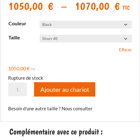
Plage
1050,00
€
–
1070,00
€
TTC
de
prix 
Couleur
1050
à
Taille
1070
Effacer
1050,00
€
TTC
Rupture de stock
quantité
Ajouter au chariot
de
Pantalon
Besoin d'une autre taille ? Nous consulter
Badlands
Pro
2026
Complémentaire avec ce produit :