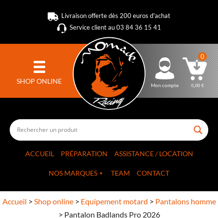
Livraison offerte dès 200 euros d'achat
Service client au 03 84 36 15 41
0
SHOP ONLINE
Mon compte
0,00
€
ACCUEIL
PRÉPARATION
ASSISTANCE / LOCATION
NOS MARQUES
TEAM
CONTACT
Accueil
>
Shop online
>
Equipement motard
>
Pantalons homme
>
Pantalon Badlands Pro 2026