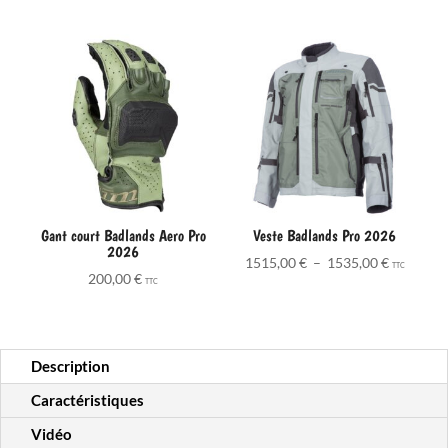
Gant court Badlands Aero Pro
Veste Badlands Pro 2026
2026
Plage
1515,00
€
–
1535,00
€
TTC
200,00
€
de
TTC
prix :
1515,00 
à
Description
1535,00 
Caractéristiques
Vidéo