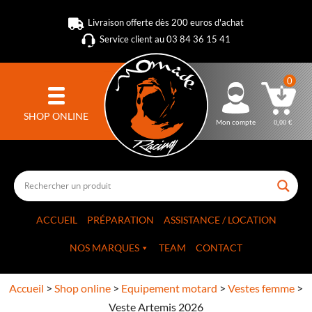
Livraison offerte dès 200 euros d'achat
Service client au 03 84 36 15 41
0
SHOP ONLINE
Mon compte
0,00
€
ACCUEIL
PRÉPARATION
ASSISTANCE / LOCATION
NOS MARQUES
TEAM
CONTACT
Accueil
>
Shop online
>
Equipement motard
>
Vestes femme
>
Veste Artemis 2026