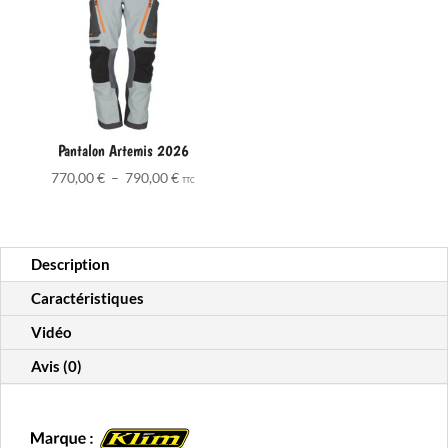
Pantalon Artemis 2026
Plage
770,00
€
–
790,00
€
TTC
de
prix :
770,00 €
Description
à
790,00 €
Caractéristiques
Vidéo
Avis (0)