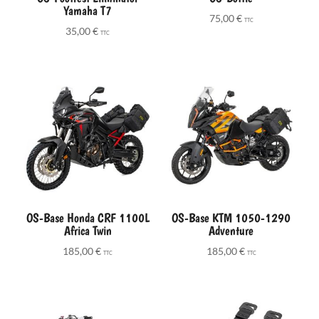
Yamaha T7
75,00
€
TTC
35,00
€
TTC
OS-Base Honda CRF 1100L
OS-Base KTM 1050-1290
Africa Twin
Adventure
185,00
€
185,00
€
TTC
TTC