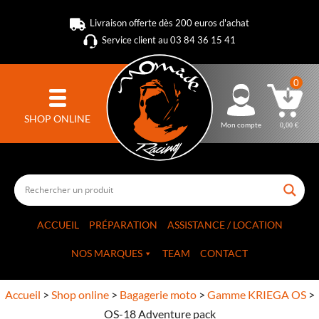
Livraison offerte dès 200 euros d'achat
Service client au 03 84 36 15 41
0
SHOP ONLINE
Mon compte
0,00
€
ACCUEIL
PRÉPARATION
ASSISTANCE / LOCATION
NOS MARQUES
TEAM
CONTACT
Accueil
>
Shop online
>
Bagagerie moto
>
Gamme KRIEGA OS
>
OS-18 Adventure pack