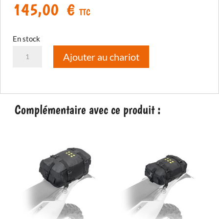
145,00
€
TTC
En stock
quantité
Ajouter au chariot
de
OS-
18
Adventure
Complémentaire avec ce produit :
pack