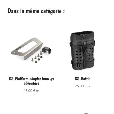
Dans la même catégorie :
OS-Platform adaptor bmw gs
OS-Bottle
adventure
75,00
€
TTC
45,00
€
TTC