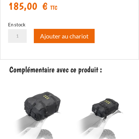
185,00
€
TTC
En stock
quantité
Ajouter au chariot
de
OS-
Base
KTM
Complémentaire avec ce produit :
790/890
Adventure