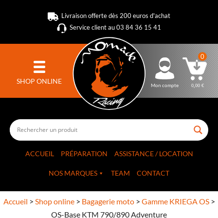
Livraison offerte dès 200 euros d'achat
Service client au 03 84 36 15 41
0
SHOP ONLINE
Mon compte
0,00
€
ACCUEIL
PRÉPARATION
ASSISTANCE / LOCATION
NOS MARQUES
TEAM
CONTACT
Accueil
>
Shop online
>
Bagagerie moto
>
Gamme KRIEGA OS
>
OS-Base KTM 790/890 Adventure