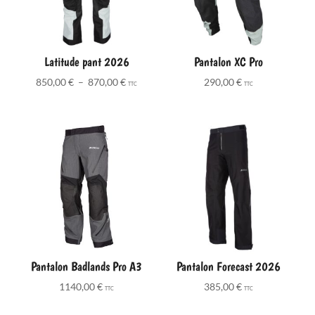
Latitude pant 2026
Pantalon XC Pro
Plage
850,00
€
–
870,00
€
290,00
€
TTC
TTC
de
prix :
850,00 €
à
870,00 €
Pantalon Badlands Pro A3
Pantalon Forecast 2026
1140,00
€
385,00
€
TTC
TTC