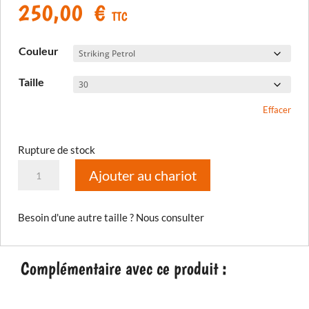
250,00
€
TTC
Couleur
Taille
Effacer
Rupture de stock
quantité
Ajouter au chariot
de
Pantalon
Besoin d'une autre taille ? Nous consulter
Mojave
in
the
Complémentaire avec ce produit :
boot