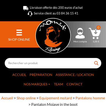
Livraison offerte dès 200 euros d'achat
Service client au 03 84 36 15 41
0
SHOP ONLINE
Mon compte
0,00
€
ACCUEIL
PRÉPARATION
ASSISTANCE / LOCATION
NOS MARQUES
TEAM
CONTACT
Accueil
>
Shop online
>
Equipement motard
>
Pantalons homme
>
Pantalon Mojave in the boot